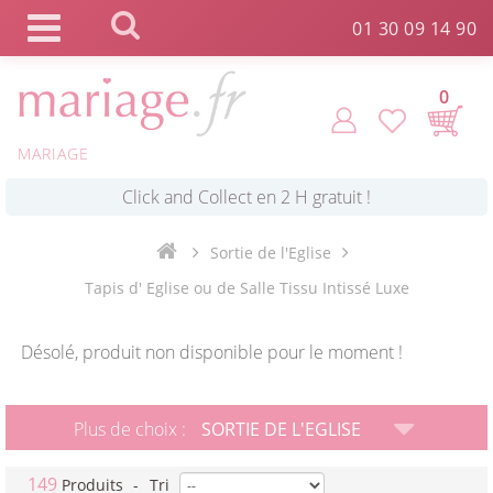
Panneau de gestion des cookies
01 30 09 14 90
0
*
Commande expédiée en 24h !
MARIAGE
Click and Collect en 2 H gratuit !
Sortie de l'Eglise
*
Livraison point relais gratuit dès 89 € !
Tapis d' Eglise ou de Salle Tissu Intissé Luxe
*
Payez votre commande en 4X sans frais
Désolé, produit non disponible pour le moment !
Plus de choix :
SORTIE DE L'EGLISE
149
Produits
-
Tri