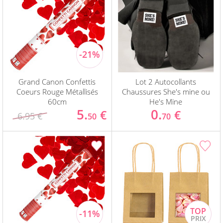
Grand Canon Confettis
Lot 2 Autocollants
Coeurs Rouge Métallisés
Chaussures She's mine ou
60cm
He's Mine
5.
0.
€
€
6.95 €
50
70