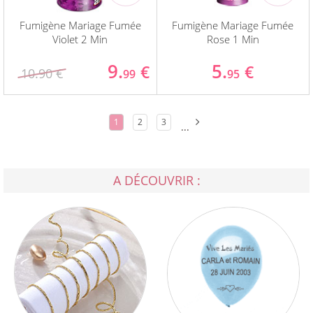
Fumigène Mariage Fumée
Fumigène Mariage Fumée
Violet 2 Min
Rose 1 Min
9.
5.
€
€
10.90 €
99
95
1
2
3
...
A DÉCOUVRIR :