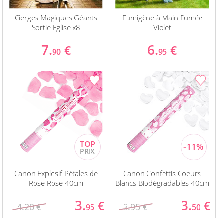
Cierges Magiques Géants
Fumigène à Main Fumée
Sortie Eglise x8
Violet
7.
6.
€
€
90
95
Canon Explosif Pétales de
Canon Confettis Coeurs
Rose Rose 40cm
Blancs Biodégradables 40cm
3.
3.
€
€
4.20 €
3.95 €
95
50