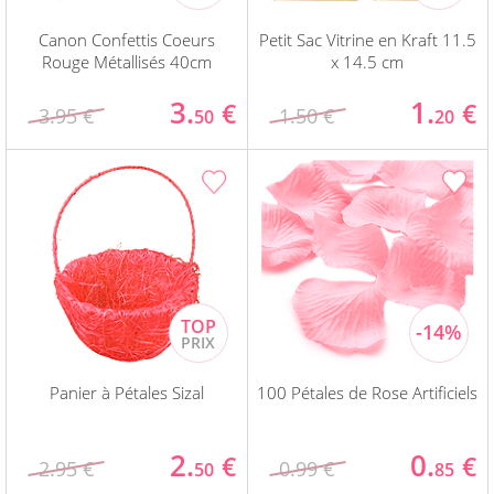
Canon Confettis Coeurs
Petit Sac Vitrine en Kraft 11.5
Rouge Métallisés 40cm
x 14.5 cm
3.
1.
€
€
3.95 €
1.50 €
50
20
Panier à Pétales Sizal
100 Pétales de Rose Artificiels
2.
0.
€
€
2.95 €
0.99 €
50
85