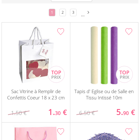
1
2
3
...
Sac Vitrine à Remplir de
Tapis d' Eglise ou de Salle en
Confettis Coeur 18 x 23 cm
Tissu Intissé 10m
1.
5.
€
€
1.50 €
6.50 €
30
90