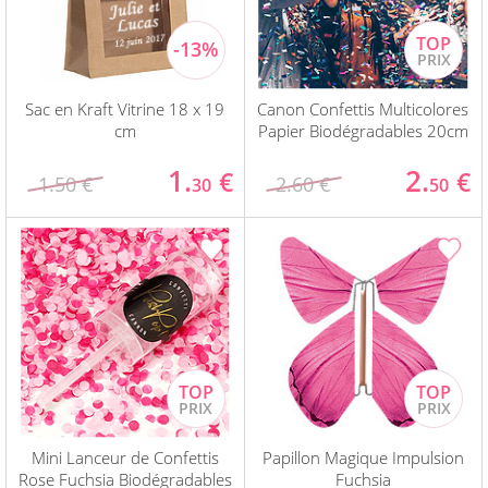
Sac en Kraft Vitrine 18 x 19
Canon Confettis Multicolores
cm
Papier Biodégradables 20cm
1.
2.
€
€
1.50 €
2.60 €
30
50
Mini Lanceur de Confettis
Papillon Magique Impulsion
Rose Fuchsia Biodégradables
Fuchsia