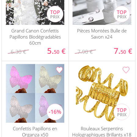
Grand Canon Confettis
Pièces Montées Bulle de
Papillons Biodégradables
Savon x24
60cm
5.
7.
€
€
6.30 €
7.90 €
50
50
Confettis Papillons en
Rouleaux Serpentins
Organza x50
Holographiques Brillants x18