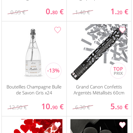
0.
1.
€
€
0.95 €
1.40 €
80
20
Bouteilles Champagne Bulle
Grand Canon Confettis
de Savon Gris x24
Argentés Métallisés 60cm
10.
5.
€
€
12.50 €
6.30 €
90
50