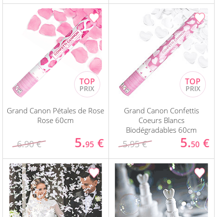
Grand Canon Pétales de Rose
Grand Canon Confettis
Rose 60cm
Coeurs Blancs
Biodégradables 60cm
5.
5.
€
€
6.90 €
5.95 €
95
50