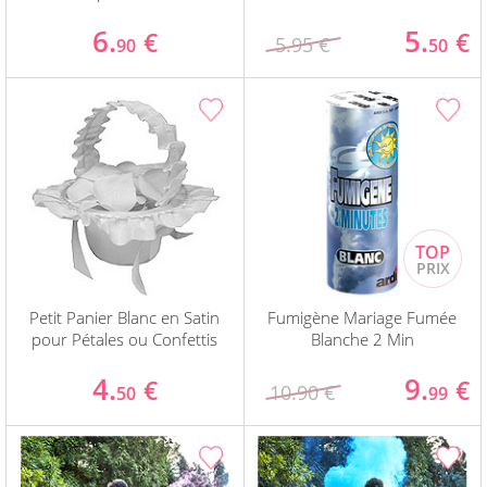
6.
5.
€
€
5.95 €
90
50
Petit Panier Blanc en Satin
Fumigène Mariage Fumée
pour Pétales ou Confettis
Blanche 2 Min
4.
9.
€
€
10.90 €
50
99