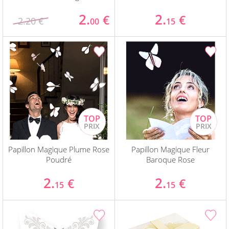
2.
2.
€
€
2.20 €
00
15
Papillon Magique Plume Rose
Papillon Magique Fleur
Poudré
Baroque Rose
2.
2.
€
€
15
15