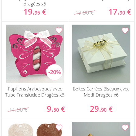
dragées x6
19.
17.
€
€
19.90 €
95
90
Papillons Arabesques avec
Boites Carrées Biseaux avec
Tube Translucide Dragées x6
Motif Dragées x6
9.
29.
€
€
11.90 €
50
90