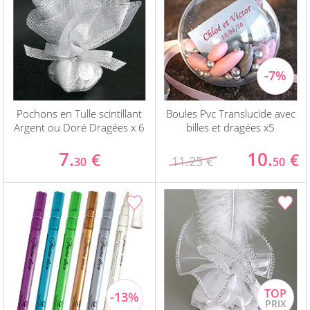
Pochons en Tulle scintillant
Boules Pvc Translucide avec
Argent ou Doré Dragées x 6
billes et dragées x5
7.
10.
€
€
11.25 €
30
50