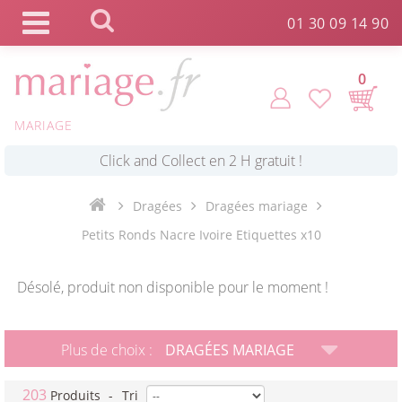
Panneau de gestion des cookies
01 30 09 14 90
0
MARIAGE
*
Commande expédiée en 24h !
Click and Collect en 2 H gratuit !
Dragées
Dragées mariage
Petits Ronds Nacre Ivoire Etiquettes x10
*
Livraison point relais gratuit dès 89 € !
Désolé, produit non disponible pour le moment !
*
Payez votre commande en 4X sans frais
Plus de choix :
DRAGÉES MARIAGE
203
Produits
-
Tri