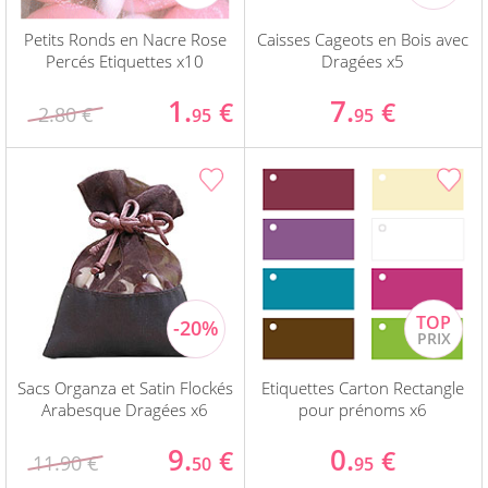
Petits Ronds en Nacre Rose
Caisses Cageots en Bois avec
Percés Etiquettes x10
Dragées x5
1.
7.
€
€
2.80 €
95
95
Sacs Organza et Satin Flockés
Etiquettes Carton Rectangle
Arabesque Dragées x6
pour prénoms x6
9.
0.
€
€
11.90 €
50
95