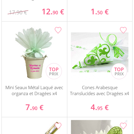
12.
1.
€
€
17.90 €
90
50
Mini Seaux Métal Laqué avec
Cones Arabesque
organza et Dragées x4
Translucides avec Dragées x4
7.
4.
€
€
90
95