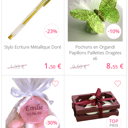
Stylo Ecriture Métallique Doré
Pochons en Organdi
Papillons Paillettes Dragées
x6
1.
8.
€
€
1.95 €
9.50 €
50
55