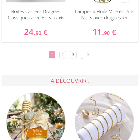
Boites Carrées Dragées
Lampes à Huile Mille et Une
Classiques avec Biseaux x6
Nuits avec dragées x5
24.
11.
€
€
90
90
1
2
3
...
A DÉCOUVRIR :