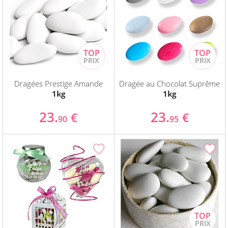
Dragées Prestige Amande
Dragée au Chocolat Suprême
1kg
1kg
23.
23.
€
€
90
95