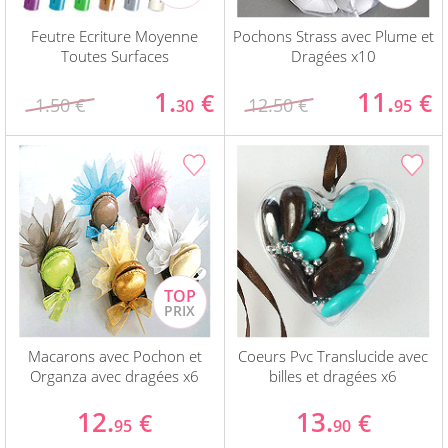
Feutre Ecriture Moyenne
Pochons Strass avec Plume et
Toutes Surfaces
Dragées x10
1.
11.
€
€
1.50 €
12.50 €
30
95
Macarons avec Pochon et
Coeurs Pvc Translucide avec
Organza avec dragées x6
billes et dragées x6
12.
13.
€
€
95
90