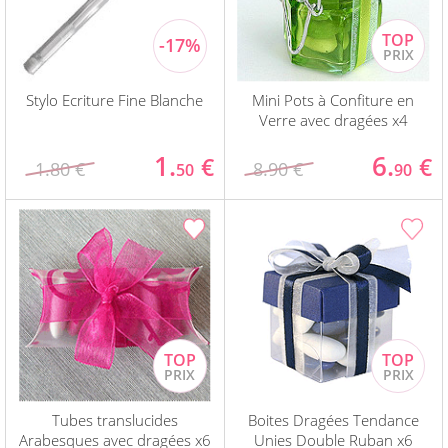
Stylo Ecriture Fine Blanche
Mini Pots à Confiture en
Verre avec dragées x4
1.
6.
€
€
1.80 €
8.90 €
50
90
Tubes translucides
Boites Dragées Tendance
Arabesques avec dragées x6
Unies Double Ruban x6