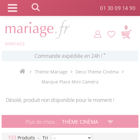
Click and Collect en 2 H gratuit !
Panneau de gestion des cookies
01 30 09 14 90
*
Livraison point relais gratuit dès 89 € !
0
*
MARIAGE
Payez votre commande en 4X sans frais
Thème Mariage
Deco Thème Cinéma
Marque Place Mini Caméra
Désolé, produit non disponible pour le moment !
Plus de choix :
THÈME CINÉMA
103
Produits
-
Tri