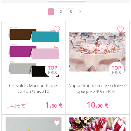
1
2
3
Chevalets Marque-Places
Nappe Ronde en Tissu Intissé
Carton Unis x10
opaque 240cm Blanc
1.
10.
€
€
1.95 €
60
90