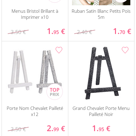
Menus Bristol Brillant à
Ruban Satin Blanc Petits Pois
Imprimer x10
5m
1.
1.
€
€
3.50 €
2.40 €
95
70
Porte Nom Chevalet Pailleté
Grand Chevalet Porte Menu
x12
Pailleté Noir
2.
1.
€
€
3.50 €
99
95