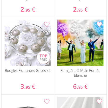
2.
2.
€
€
95
95
Bougies Flottantes Grises x6
Fumigène à Main Fumée
Blanche
3.
6.
€
€
95
95