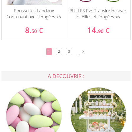
Poussettes Landaux
BULLES Pvc Translucide avec
Contenant avec Dragées x6
Fil Billes et Dragées x6
8.
14.
€
€
50
90
1
2
3
...
A DÉCOUVRIR :