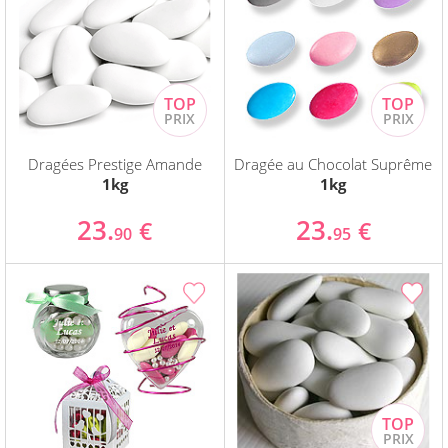
Dragées Prestige Amande
Dragée au Chocolat Suprême
1kg
1kg
23.
23.
€
€
90
95