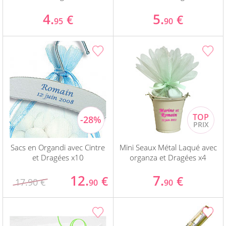
4.
5.
€
€
95
90
Sacs en Organdi avec Cintre
Mini Seaux Métal Laqué avec
et Dragées x10
organza et Dragées x4
12.
7.
€
€
17.90 €
90
90