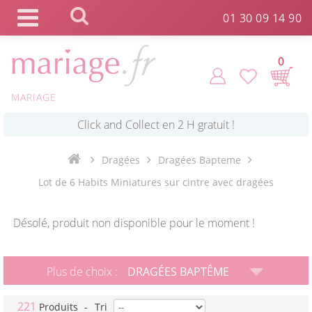
Panneau de gestion des cookies
01 30 09 14 90
0
*
MARIAGE
Commande expédiée en 24h !
Click and Collect en 2 H gratuit !
Dragées
Dragées Bapteme
Lot de 6 Habits Miniatures sur cintre avec dragées
*
Livraison point relais gratuit dès 89 € !
Désolé, produit non disponible pour le moment !
*
Payez votre commande en 4X sans frais
Plus de choix :
DRAGÉES BAPTÊME
221
Produits
-
Tri