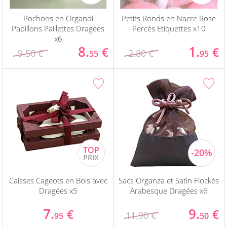
Pochons en Organdi
Petits Ronds en Nacre Rose
Papillons Paillettes Dragées
Percés Etiquettes x10
x6
8.
1.
€
€
9.50 €
2.80 €
55
95
Caisses Cageots en Bois avec
Sacs Organza et Satin Flockés
Dragées x5
Arabesque Dragées x6
7.
9.
€
€
11.90 €
95
50