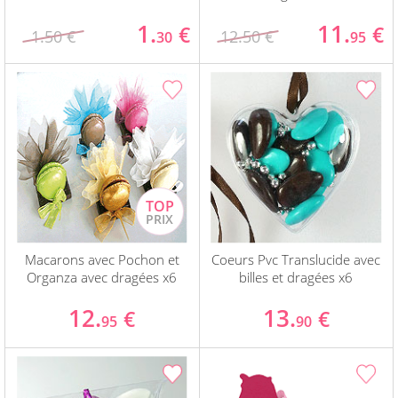
1.
11.
€
€
1.50 €
12.50 €
30
95
Macarons avec Pochon et
Coeurs Pvc Translucide avec
Organza avec dragées x6
billes et dragées x6
12.
13.
€
€
95
90