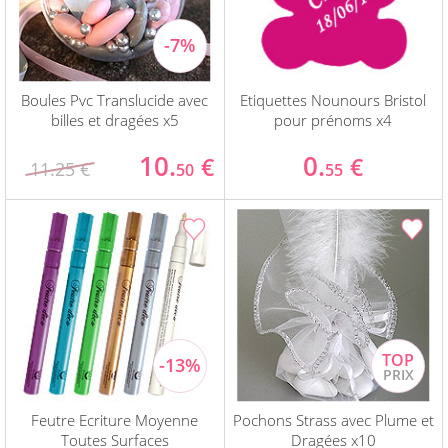
Boules Pvc Translucide avec
Etiquettes Nounours Bristol
billes et dragées x5
pour prénoms x4
10.
0.
€
€
11.25 €
50
55
Feutre Ecriture Moyenne
Pochons Strass avec Plume et
Toutes Surfaces
Dragées x10