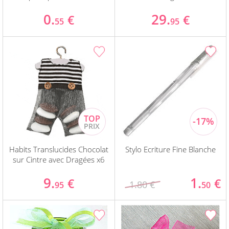
0.
29.
€
€
55
95
Habits Translucides Chocolat
Stylo Ecriture Fine Blanche
sur Cintre avec Dragées x6
9.
1.
€
€
1.80 €
95
50