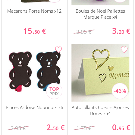
Macarons Porte Noms x12
Boules de Noel Paillettes
Marque Place x4
15.
3.
€
€
3.95 €
50
20
Pinces Ardoise Nounours x6
Autocollants Coeurs Ajourés
Dorés x54
2.
0.
€
€
2.95 €
1.75 €
50
95