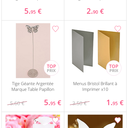
5.
2.
€
€
95
90
Tige Géante Argentée
Menus Bristol Brillant à
Marque Table Papillon
Imprimer x10
5.
1.
€
€
5.60 €
3.50 €
95
95