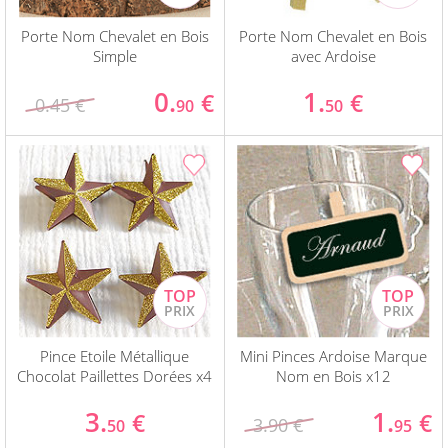
Porte Nom Chevalet en Bois
Porte Nom Chevalet en Bois
Simple
avec Ardoise
0.
1.
€
€
0.45 €
90
50
Pince Etoile Métallique
Mini Pinces Ardoise Marque
Chocolat Paillettes Dorées x4
Nom en Bois x12
3.
1.
€
€
3.90 €
50
95