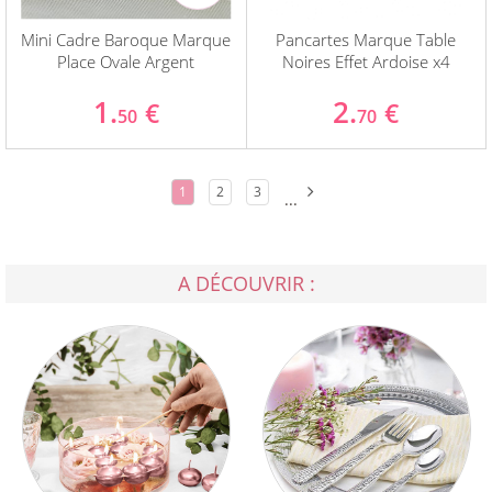
Mini Cadre Baroque Marque
Pancartes Marque Table
Place Ovale Argent
Noires Effet Ardoise x4
1.
2.
€
€
50
70
1
2
3
...
A DÉCOUVRIR :