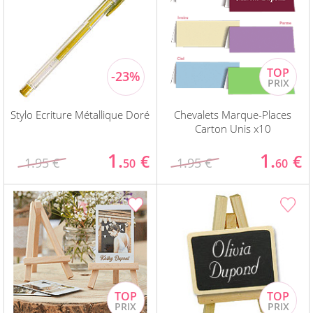
Stylo Ecriture Métallique Doré
Chevalets Marque-Places
Carton Unis x10
1.
1.
€
€
1.95 €
1.95 €
50
60