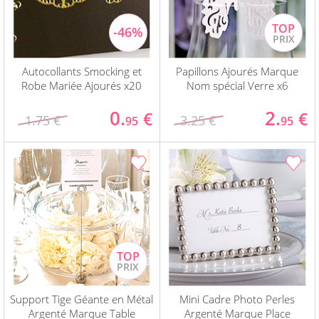
Autocollants Smocking et
Papillons Ajourés Marque
Robe Mariée Ajourés x20
Nom spécial Verre x6
0.
2.
€
€
1.75 €
3.25 €
95
95
Support Tige Géante en Métal
Mini Cadre Photo Perles
Argenté Marque Table
Argenté Marque Place