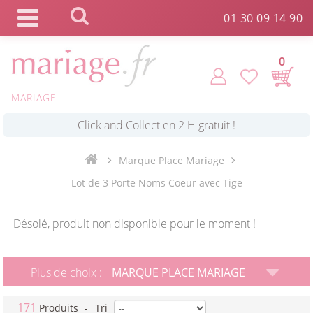
Panneau de gestion des cookies
01 30 09 14 90
0
MARIAGE
*
Commande expédiée en 24h !
Marque Place Mariage
Click and Collect en 2 H gratuit !
Lot de 3 Porte Noms Coeur avec Tige
*
Livraison point relais gratuit dès 89 € !
Désolé, produit non disponible pour le moment !
*
Payez votre commande en 4X sans frais
Plus de choix :
MARQUE PLACE MARIAGE
171
Produits
-
Tri