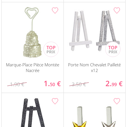
Marque-Place Pièce Montée
Porte Nom Chevalet Pailleté
Nacrée
x12
1.
2.
€
€
1.90 €
3.50 €
50
99