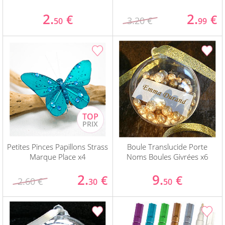
2.
2.
€
€
3.20 €
50
99
Petites Pinces Papillons Strass
Boule Translucide Porte
Marque Place x4
Noms Boules Givrées x6
2.
9.
€
€
2.60 €
30
50