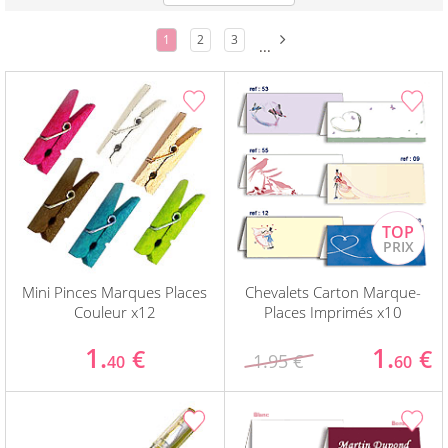
1
2
3
...
Mini Pinces Marques Places
Chevalets Carton Marque-
Couleur x12
Places Imprimés x10
1.
1.
€
€
1.95 €
40
60