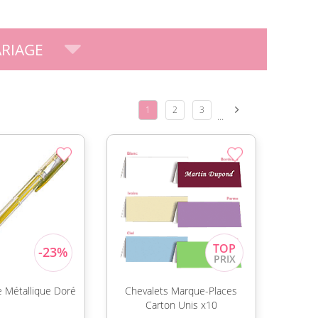
RIAGE
1
2
3
...
re Métallique Doré
Chevalets Marque-Places
Carton Unis x10