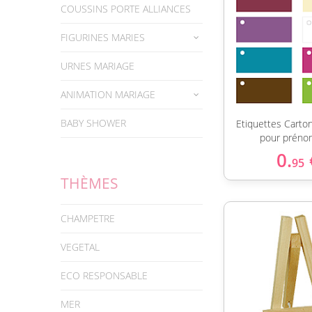
COUSSINS PORTE ALLIANCES
FIGURINES MARIES
URNES MARIAGE
ANIMATION MARIAGE
BABY SHOWER
Etiquettes Carto
pour préno
0.
95
THÈMES
CHAMPETRE
VEGETAL
ECO RESPONSABLE
MER