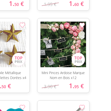
1.
1.
€
€
1.95 €
50
60
ile Métallique
Mini Pinces Ardoise Marque
llettes Dorées x4
Nom en Bois x12
.
1.
€
€
3.90 €
50
95