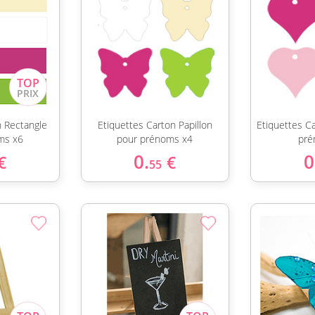
n Rectangle
Etiquettes Carton Papillon
Etiquettes C
ms x6
pour prénoms x4
pré
0.
0
€
€
55