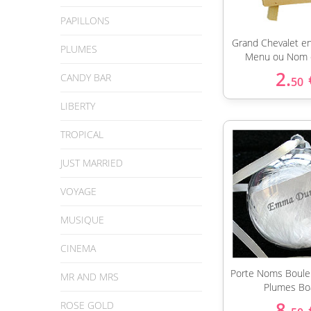
PAPILLONS
Grand Chevalet en
PLUMES
Menu ou Nom 
2.
CANDY BAR
50
LIBERTY
TROPICAL
JUST MARRIED
VOYAGE
MUSIQUE
CINEMA
Porte Noms Boule 
MR AND MRS
Plumes Bo
8.
ROSE GOLD