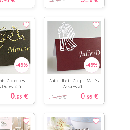
3.95 €
50
20
ants Colombes
Autocollants Couple Mariés
s Dorés x36
Ajourés x15
0.
0.
€
€
1.75 €
95
95