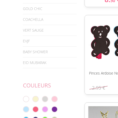
50
GOLD CHIC
COACHELLA
VERT SAUGE
EVJF
BABY SHOWER
EID MUBARAK
Pinces Ardoise N
COULEURS
2.95 €