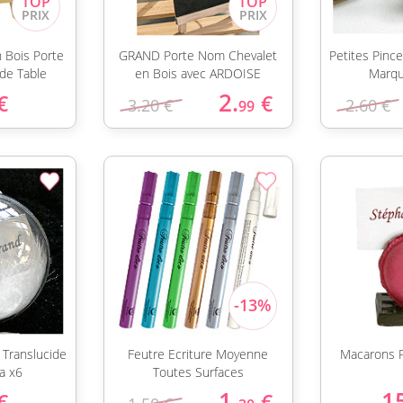
 Bois Porte
GRAND Porte Nom Chevalet
Petites Pince
de Table
en Bois avec ARDOISE
Marqu
2.
€
€
3.20 €
2.60 €
99
Translucide
Feutre Ecriture Moyenne
Macarons 
a x6
Toutes Surfaces
1.
1
€
€