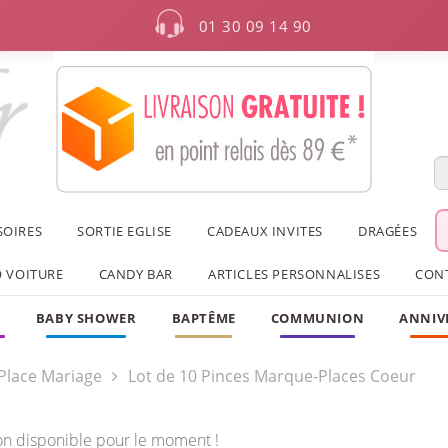
01 30 09 14 90
SOIRES
SORTIE EGLISE
CADEAUX INVITES
DRAGÉES
 VOITURE
CANDY BAR
ARTICLES PERSONNALISES
CON
F
BABY SHOWER
BAPTÊME
COMMUNION
ANNIV
Place Mariage
Lot de 10 Pinces Marque-Places Coeur
on disponible pour le moment !