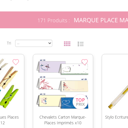
MARQUE PLACE MA
171 Produits :
Tri
ues Places
Chevalets Carton Marque-
Stylo Ecritu
x12
Places Imprimés x10