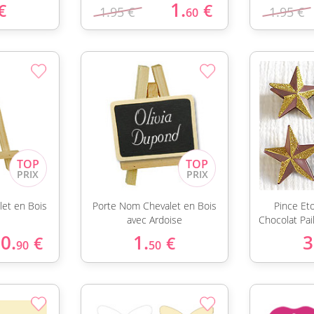
1.
€
€
1.95 €
1.95 €
60
et en Bois
Porte Nom Chevalet en Bois
Pince Eto
avec Ardoise
Chocolat Pai
0.
1.
3
€
€
90
50