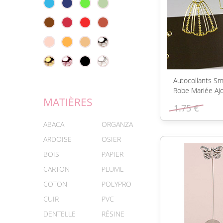
Autocollants Sm
Robe Mariée Aj
MATIÈRES
1.75 €
ABACA
ORGANZA
ARDOISE
OSIER
BOIS
PAPIER
CARTON
PLUME
COTON
POLYPRO
CUIR
PVC
DENTELLE
RÉSINE