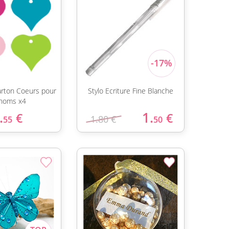
arton Coeurs pour
Stylo Ecriture Fine Blanche
noms x4
.
1.
€
€
1.80 €
55
50