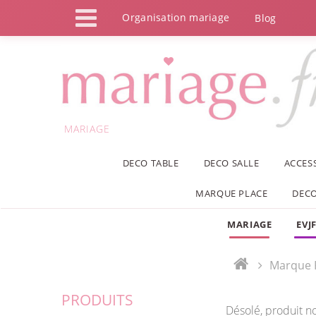
Panneau de gestion des cookies
Organisation mariage
Blog
MARIAGE
DECO TABLE
DECO SALLE
ACCES
MARQUE PLACE
DECO
MARIAGE
EVJ
Marque 
PRODUITS
Désolé, produit n