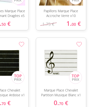
tes Marque Place
Papillons Marque Place
nant Dragées x5
Accroche Verre x10
.
1.
€
€
1.75 €
50
00
lace Chevalet
Marque Place Chevalet
usique Ardoise x1
Partition Musique Blanc x1
.
0.
€
€
70
70