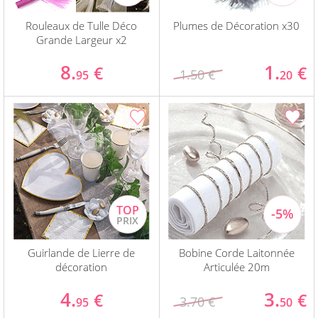
Rouleaux de Tulle Déco
Plumes de Décoration x30
Grande Largeur x2
8.
1.
€
€
1.50 €
95
20
Guirlande de Lierre de
Bobine Corde Laitonnée
décoration
Articulée 20m
4.
3.
€
€
3.70 €
95
50