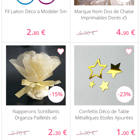
Fil Laiton Déco à Modeler 5m
Marque Nom Dos de Chaise
Imprimables Dorés x5
2.
4.
€
€
6.50 €
80
90
Napperons Scintillants
Confettis Déco de Table
Organza Pailletés x6
Métalliques Etoiles Ajourées
2.
1.
€
€
2.70 €
1.30 €
30
00