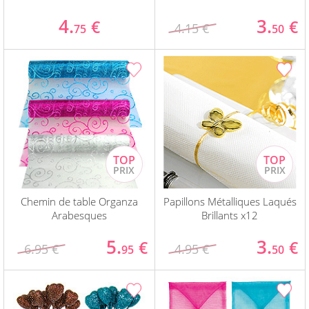
4.
3.
€
€
4.15 €
75
50
Chemin de table Organza
Papillons Métalliques Laqués
Arabesques
Brillants x12
5.
3.
€
€
6.95 €
4.95 €
95
50