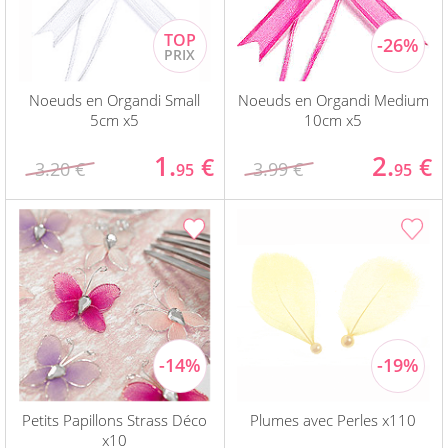
Noeuds en Organdi Small
Noeuds en Organdi Medium
5cm x5
10cm x5
1.
2.
€
€
3.20 €
3.99 €
95
95
Petits Papillons Strass Déco
Plumes avec Perles x110
x10