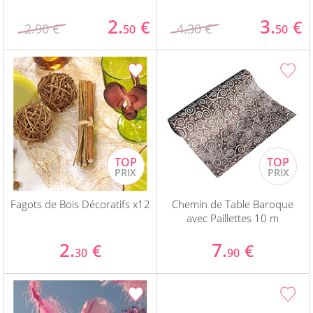
2.
3.
€
€
2.90 €
4.30 €
50
50
Fagots de Bois Décoratifs x12
Chemin de Table Baroque
avec Paillettes 10 m
2.
7.
€
€
30
90