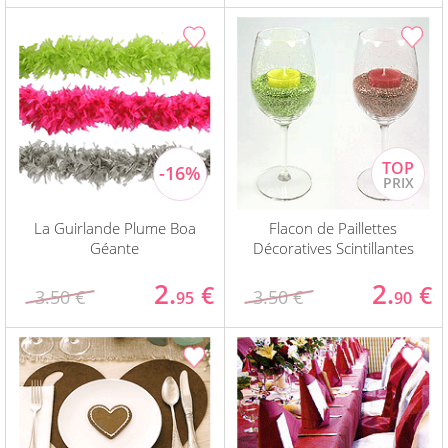
La Guirlande Plume Boa
Flacon de Paillettes
Géante
Décoratives Scintillantes
2.
2.
€
€
3.50 €
3.50 €
95
90