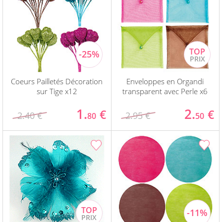
Coeurs Pailletés Décoration
Enveloppes en Organdi
sur Tige x12
transparent avec Perle x6
1.
2.
€
€
2.40 €
2.95 €
80
50