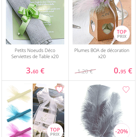
Petits Noeuds Déco
Plumes BOA de décoration
Serviettes de Table x20
x20
3.
0.
€
€
1.20 €
60
95