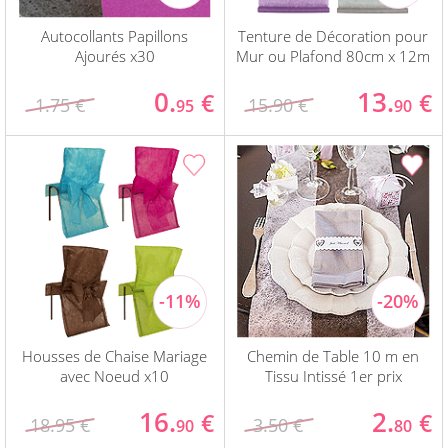
Autocollants Papillons
Tenture de Décoration pour
Ajourés x30
Mur ou Plafond 80cm x 12m
0.
13.
€
€
1.75 €
15.90 €
95
90
Housses de Chaise Mariage
Chemin de Table 10 m en
avec Noeud x10
Tissu Intissé 1er prix
16.
2.
€
€
18.95 €
3.50 €
90
80