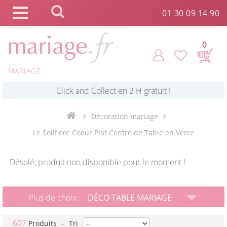
Panneau de gestion des cookies
01 30 09 14 90
0
MARIAGE
*
Commande expédiée en 24h !
Décoration mariage
Click and Collect en 2 H gratuit !
Le Soliflore Coeur Plat Centre de Table en Verre
*
Livraison point relais gratuit dès 89 € !
Désolé, produit non disponible pour le moment !
*
Payez votre commande en 4X sans frais
Plus de choix :
DÉCO TABLE MARIAGE
607
Produits
-
Tri