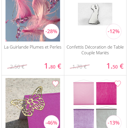
La Guirlande Plumes et Perles
Confettis Décoration de Table
Couple Mariés
1.
1.
€
€
2.50 €
1.70 €
80
50