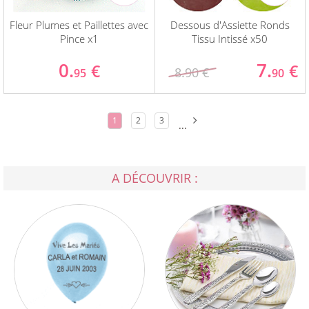
Fleur Plumes et Paillettes avec
Dessous d'Assiette Ronds
Pince x1
Tissu Intissé x50
0.
7.
€
€
8.90 €
95
90
1
2
3
...
A DÉCOUVRIR :