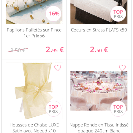
Papillons Pailletés sur Pince
Coeurs en Strass PLATS x50
1er Prix x6
2.
2.
€
€
3.50 €
95
50
Housses de Chaise LUXE
Nappe Ronde en Tissu Intissé
Satin avec Noeud x10
opaque 240cm Blanc