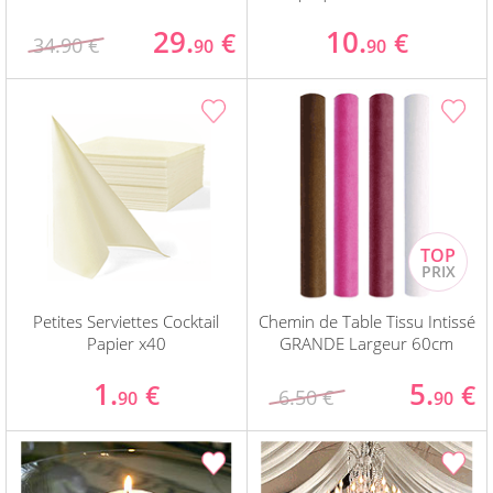
29.
10.
€
€
34.90 €
90
90
Petites Serviettes Cocktail
Chemin de Table Tissu Intissé
Papier x40
GRANDE Largeur 60cm
1.
5.
€
€
6.50 €
90
90