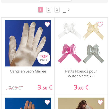
1
2
3
...
Gants en Satin Mariée
Petits Noeuds pour
Boutonnières x20
3.
3.
€
€
7.90 €
50
60