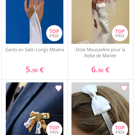
Gants en Satin Longs Mitaine
Etole Mousseline pour la
Robe de Mariée
5.
6.
€
€
90
90