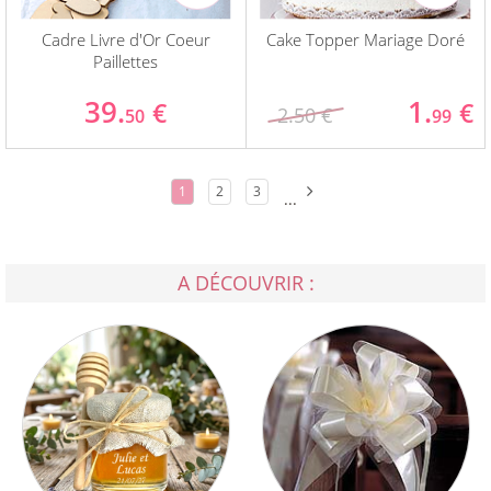
Cadre Livre d'Or Coeur
Cake Topper Mariage Doré
Paillettes
39.
1.
€
€
2.50 €
50
99
1
2
3
...
A DÉCOUVRIR :