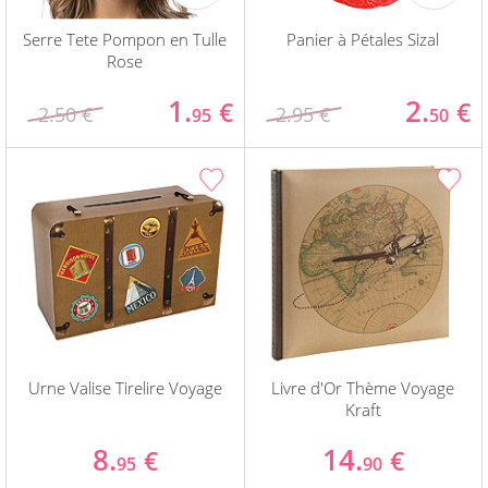
Serre Tete Pompon en Tulle
Panier à Pétales Sizal
Rose
1.
2.
€
€
2.50 €
2.95 €
95
50
Urne Valise Tirelire Voyage
Livre d'Or Thème Voyage
Kraft
8.
14.
€
€
95
90