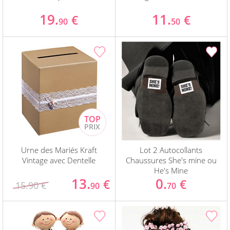
19.
11.
€
€
90
50
Urne des Mariés Kraft
Lot 2 Autocollants
Vintage avec Dentelle
Chaussures She's mine ou
He's Mine
13.
0.
€
€
15.90 €
90
70