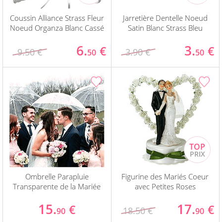
Coussin Alliance Strass Fleur
Jarretière Dentelle Noeud
Noeud Organza Blanc Cassé
Satin Blanc Strass Bleu
6.
3.
€
€
9.50 €
3.90 €
50
50
Ombrelle Parapluie
Figurine des Mariés Coeur
Transparente de la Mariée
avec Petites Roses
15.
17.
€
€
18.50 €
90
90