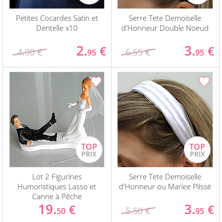
Petites Cocardes Satin et
Serre Tete Demoiselle
Dentelle x10
d'Honneur Double Noeud
2.
3.
€
€
4.90 €
6.55 €
95
95
Lot 2 Figurines
Serre Tete Demoiselle
Humoristiques Lasso et
d'Honneur ou Mariee Plissé
Canne à Pêche
19.
3.
€
€
5.50 €
50
95