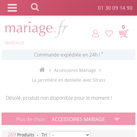
Panneau de gestion des cookies
01 30 09 14 90
0
MARIAGE
*
Commande expédiée en 24h !
Accessoires Mariage
Click and Collect en 2 H gratuit !
La jarretière en dentelle avec Strass
*
Livraison point relais gratuit dès 89 € !
Désolé, produit non disponible pour le moment !
*
Payez votre commande en 4X sans frais
Plus de choix :
ACCESSOIRES MARIAGE
269
Produits
-
Tri