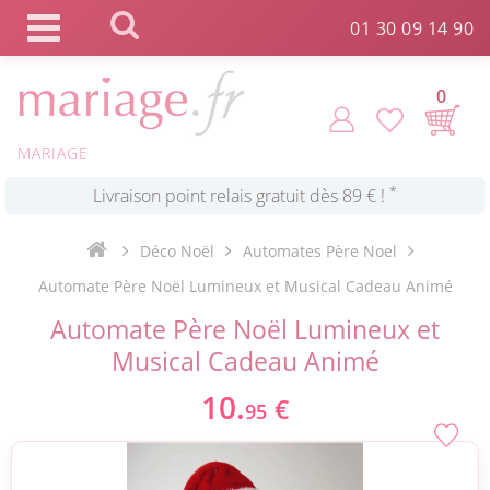
Panneau de gestion des cookies
01 30 09 14 90
*
Commande expédiée en 24h !
0
Click and Collect en 2 H gratuit !
MARIAGE
*
Livraison point relais gratuit dès 89 € !
Déco Noël
Automates Père Noel
Automate Père Noël Lumineux et Musical Cadeau Animé
*
Payez votre commande en 4X sans frais
Automate Père Noël Lumineux et
Musical Cadeau Animé
10.
€
95