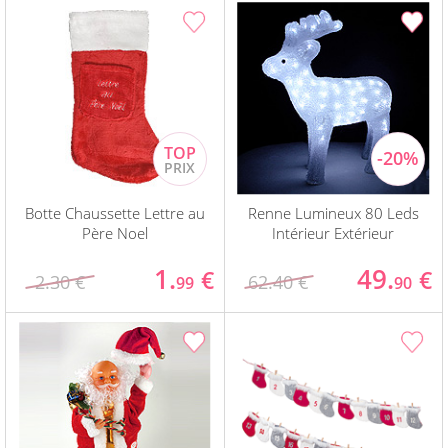
Botte Chaussette Lettre au
Renne Lumineux 80 Leds
Père Noel
Intérieur Extérieur
1.
49.
€
€
2.30 €
62.40 €
99
90