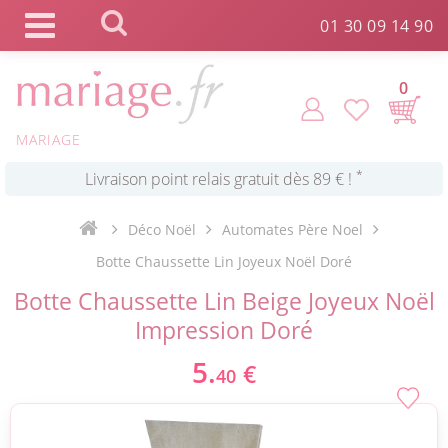
Panneau de gestion des cookies
01 30 09 14 90
*
Commande expédiée en 24h !
0
Click and Collect en 2 H gratuit !
MARIAGE
*
Livraison point relais gratuit dès 89 € !
Déco Noël
Automates Père Noel
*
Payez votre commande en 4X sans frais
Botte Chaussette Lin Joyeux Noël Doré
Botte Chaussette Lin Beige Joyeux Noël
Impression Doré
5.
€
40