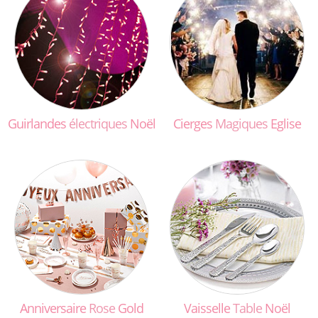
Guirlandes
électriques
Noël
Cierges
Magiques
Eglise
Anniversaire
Rose
Gold
Vaisselle
Table
Noël