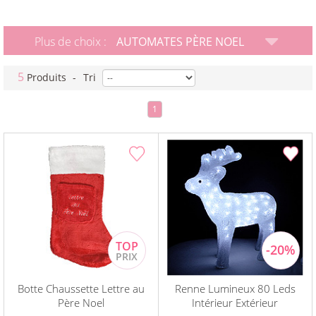
Plus de choix :
AUTOMATES PÈRE NOEL
5
Produits
-
Tri
1
Botte Chaussette Lettre au
Renne Lumineux 80 Leds
Père Noel
Intérieur Extérieur