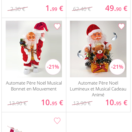
1.
49.
€
€
2.30 €
62.40 €
99
90
Automate Père Noël Musical
Automate Père Noël
Bonnet en Mouvement
Lumineux et Musical Cadeau
Animé
10.
10.
€
€
13.90 €
13.90 €
95
95