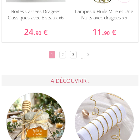
Boites Carrées Dragées
Lampes à Huile Mille et Une
Classiques avec Biseaux x6
Nuits avec dragées x5
24.
11.
€
€
90
90
1
2
3
...
A DÉCOUVRIR :