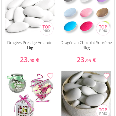
Dragées Prestige Amande
Dragée au Chocolat Suprême
1kg
1kg
23.
23.
€
€
90
95