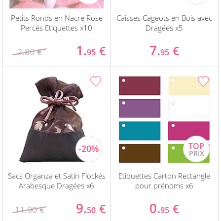
Petits Ronds en Nacre Rose
Caisses Cageots en Bois avec
Percés Etiquettes x10
Dragées x5
1.
7.
€
€
2.80 €
95
95
Sacs Organza et Satin Flockés
Etiquettes Carton Rectangle
Arabesque Dragées x6
pour prénoms x6
9.
0.
€
€
11.90 €
50
95