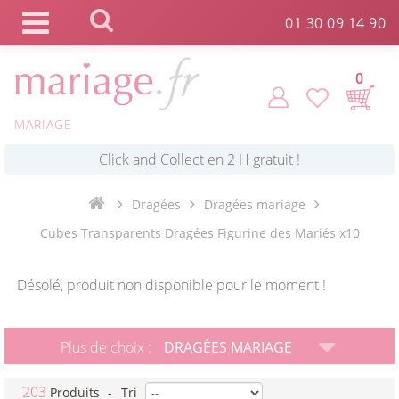
Panneau de gestion des cookies
01 30 09 14 90
0
MARIAGE
*
Commande expédiée en 24h !
Click and Collect en 2 H gratuit !
Dragées
Dragées mariage
Cubes Transparents Dragées Figurine des Mariés x10
*
Livraison point relais gratuit dès 89 € !
Désolé, produit non disponible pour le moment !
*
Payez votre commande en 4X sans frais
Plus de choix :
DRAGÉES MARIAGE
203
Produits
-
Tri