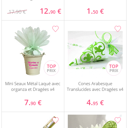
12.
1.
€
€
17.90 €
90
50
Mini Seaux Métal Laqué avec
Cones Arabesque
organza et Dragées x4
Translucides avec Dragées x4
7.
4.
€
€
90
95