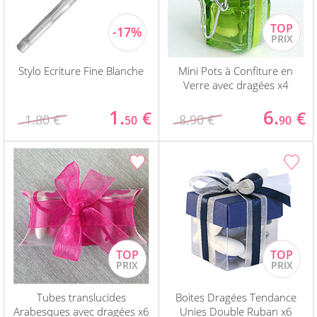
Stylo Ecriture Fine Blanche
Mini Pots à Confiture en
Verre avec dragées x4
1.
6.
€
€
1.80 €
8.90 €
50
90
Tubes translucides
Boites Dragées Tendance
Arabesques avec dragées x6
Unies Double Ruban x6