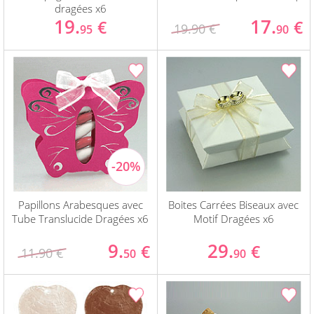
dragées x6
19.
17.
€
€
19.90 €
95
90
Papillons Arabesques avec
Boites Carrées Biseaux avec
Tube Translucide Dragées x6
Motif Dragées x6
9.
29.
€
€
11.90 €
50
90