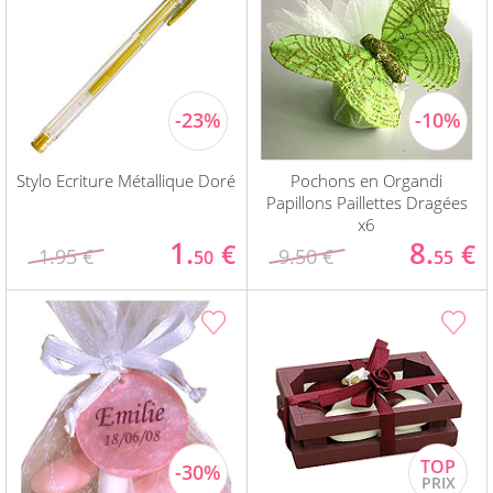
Stylo Ecriture Métallique Doré
Pochons en Organdi
Papillons Paillettes Dragées
x6
1.
8.
€
€
1.95 €
9.50 €
50
55