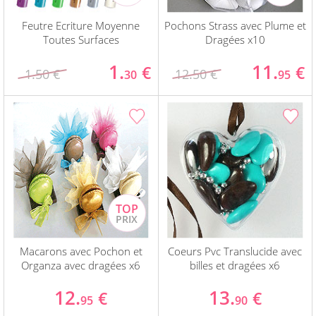
Feutre Ecriture Moyenne
Pochons Strass avec Plume et
Toutes Surfaces
Dragées x10
1.
11.
€
€
1.50 €
12.50 €
30
95
Macarons avec Pochon et
Coeurs Pvc Translucide avec
Organza avec dragées x6
billes et dragées x6
12.
13.
€
€
95
90