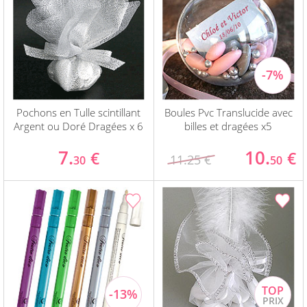
Pochons en Tulle scintillant
Boules Pvc Translucide avec
Argent ou Doré Dragées x 6
billes et dragées x5
7.
10.
€
€
11.25 €
30
50