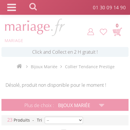
Panneau de gestion des cookies
01 30 09 14 90
0
MARIAGE
*
Commande expédiée en 24h !
Bijoux Mariée
Collier Tendance Prestige
Click and Collect en 2 H gratuit !
Désolé, produit non disponible pour le moment !
*
Livraison point relais gratuit dès 89 € !
Plus de choix :
BIJOUX MARIÉE
*
Payez votre commande en 4X sans frais
23
Produits
-
Tri