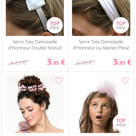
Serre Tete Demoiselle
Serre Tete Demoiselle
d'Honneur Double Noeud
d'Honneur ou Mariee Plissé
3.
3.
€
€
6.55 €
5.50 €
95
95