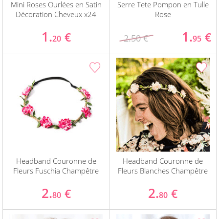
Mini Roses Ourlées en Satin
Serre Tete Pompon en Tulle
Décoration Cheveux x24
Rose
1.
1.
€
€
2.50 €
20
95
Headband Couronne de
Headband Couronne de
Fleurs Fuschia Champêtre
Fleurs Blanches Champêtre
2.
2.
€
€
80
80