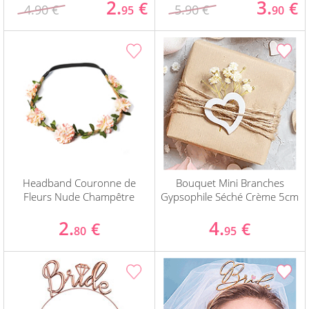
2.
3.
€
€
4.90 €
5.90 €
95
90
Headband Couronne de
Bouquet Mini Branches
Fleurs Nude Champêtre
Gypsophile Séché Crème 5cm
2.
4.
€
€
80
95