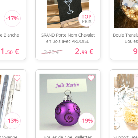
ine Blanche
GRAND Porte Nom Chevalet
Boule Trans
en Bois avec ARDOISE
Boules
1.
2.
9
€
€
3.20 €
50
99
e Moyenne
Boules de Noel Paillettes
Support Tig