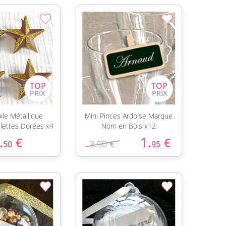
ile Métallique
Mini Pinces Ardoise Marque
llettes Dorées x4
Nom en Bois x12
.
1.
€
€
3.90 €
50
95