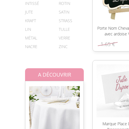
INTISSÉ
ROTIN
JUTE
SATIN
KRAFT
STRASS
Porte Nom Cheval
LIN
TULLE
avec ardoise 
MÉTAL
VERRE
1.65 €
NACRE
ZINC
A DÉCOUVRIR
Marque Place 