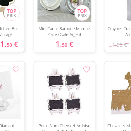
et en Bois
Mini Cadre Baroque Marque
Crayons Cra
Vintage
Place Ovale Argent
Ar
1.
1.
€
€
1.95 €
50
50
Diamant
Porte Nom Chevalet Ardoise
Chevalets Ma