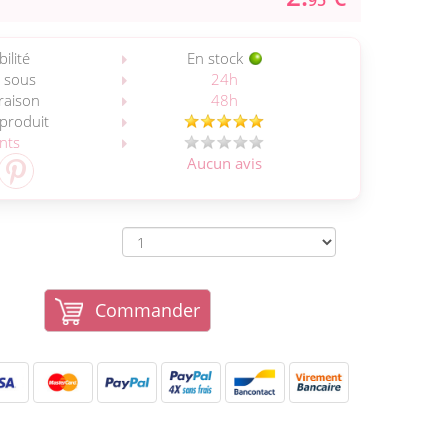
95
ilité
En stock
 sous
24h
vraison
48h
 produit
ents
Aucun avis
Commander