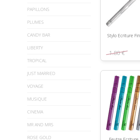
PAPILLONS
PLUMES
CANDY BAR
Stylo Ecriture F
LIBERTY
1.80 €
TROPICAL
JUST MARRIED
VOYAGE
MUSIQUE
CINEMA
MR AND MRS
ROSE GOLD
Feutre Ecritur