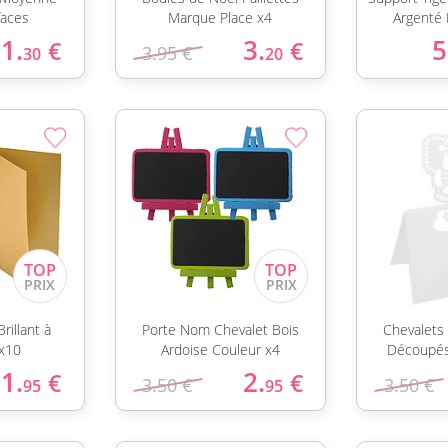
faces
Marque Place x4
Argenté 
1.
3.
5
€
€
3.95 €
30
20
rillant à
Porte Nom Chevalet Bois
Chevalets
x10
Ardoise Couleur x4
Découpés
1.
2.
€
€
3.50 €
3.50 €
95
95