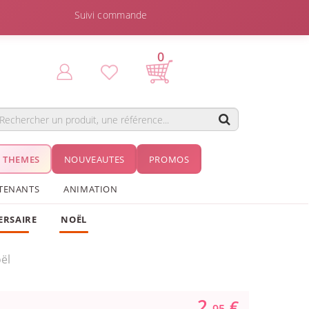
Suivi commande
0
THEMES
NOUVEAUTES
PROMOS
TENANTS
ANIMATION
ERSAIRE
NOËL
ël
2.
€