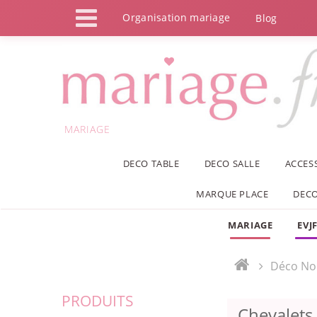
Panneau de gestion des cookies
Organisation mariage
Blog
MARIAGE
DECO TABLE
DECO SALLE
ACCES
MARQUE PLACE
DECO
MARIAGE
EVJ
Déco No
PRODUITS
Chevalets