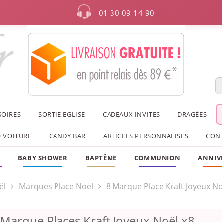
01 30 09 14 90
SOIRES
SORTIE EGLISE
CADEAUX INVITES
DRAGÉES
 VOITURE
CANDY BAR
ARTICLES PERSONNALISES
CON
F
BABY SHOWER
BAPTÊME
COMMUNION
ANNIV
ël
Marques Place Noel
8 Marque Place Kraft Joyeux No
 Marque Places Kraft Joyeux Noël x8