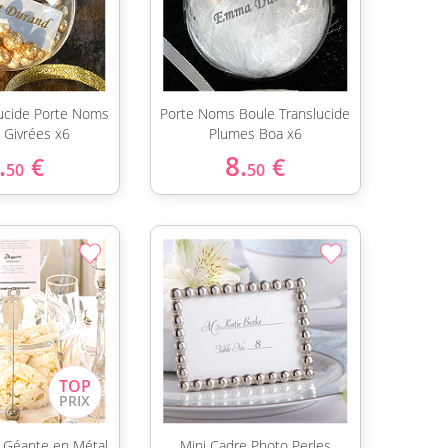
lucide Porte Noms
Porte Noms Boule Translucide
 Givrées x6
Plumes Boa x6
.
8.
€
€
50
50
e Géante en Métal
Mini Cadre Photo Perles