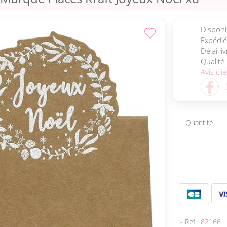
Disponib
Expédié
Délai li
Qualité
Avis cli
Quantité
- Ref :
82166