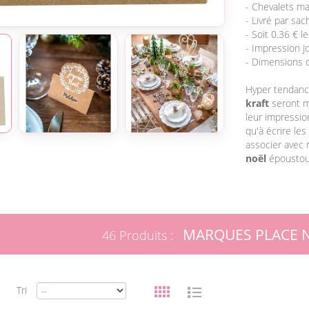
- Chevalets ma
- Livré par sac
- Soit 0.36 € l
- Impression Jo
- Dimensions d
Hyper tendance
kraft
seront ma
leur impression
qu'à écrire le
associer avec
noël
époustouf
MARQUES PLACE 
46 Produits :
Tri