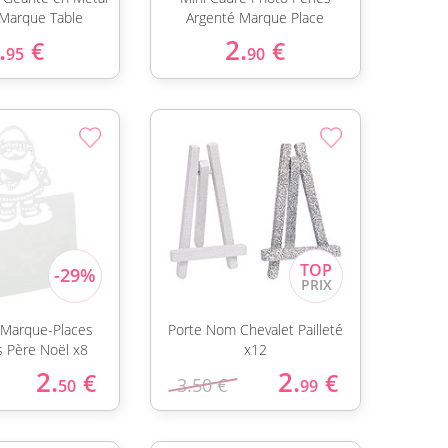
Marque Table
Argenté Marque Place
.
2.
€
€
95
90
 Marque-Places
Porte Nom Chevalet Pailleté
 Père Noël x8
x12
2.
2.
€
€
3.50 €
50
99