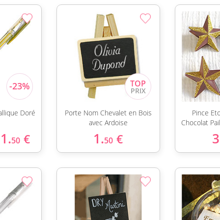
allique Doré
Porte Nom Chevalet en Bois
Pince Eto
avec Ardoise
Chocolat Pai
1.
1.
3
€
€
50
50