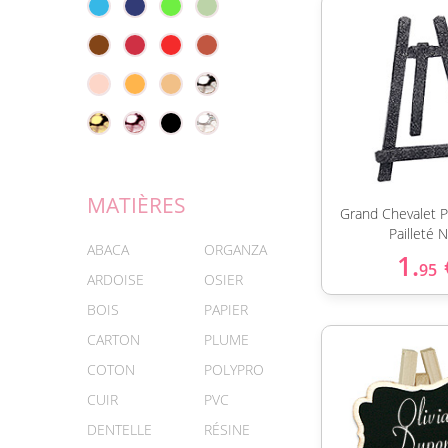
MATIÈRES
Grand Chevalet 
Pailleté N
ABACA
ORGANZA
1.
95
ARDOISE
OSIER
BOIS
PAPIER
CARTON
PLUME
COTON
POLYPRO
CUIR
PVC
DENTELLE
RÉSINE