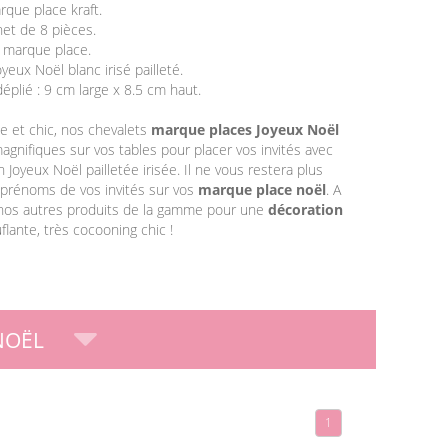
rque place kraft.
het de 8 pièces.
e marque place.
yeux Noël blanc irisé pailleté.
éplié : 9 cm large x 8.5 cm haut.
 et chic, nos chevalets
marque places Joyeux Noël
gnifiques sur vos tables pour placer vos invités avec
 Joyeux Noël pailletée irisée. Il ne vous restera plus
s prénoms de vos invités sur vos
marque place noël
. A
 nos autres produits de la gamme pour une
décoration
lante, très cocooning chic !
NOËL
1