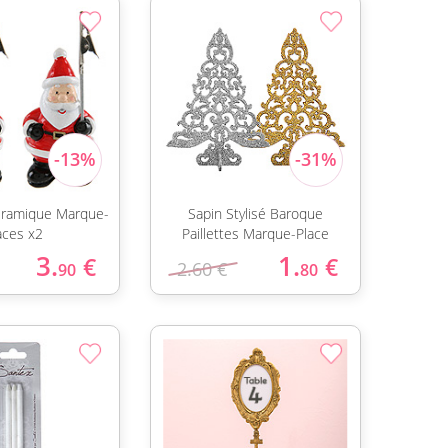
éramique Marque-
Sapin Stylisé Baroque
aces x2
Paillettes Marque-Place
3.
1.
€
€
2.60 €
90
80