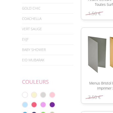
Toutes Sur
GOLD CHIC
1.50 €
COACHELLA
VERT SAUGE
EVJF
BABY SHOWER
EID MUBARAK
COULEURS
Menus Bristol B
Imprimer 
3.50 €