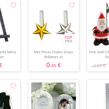
Porte Menu
Mini Pinces Etoiles Strass
Père Noël C
oir
Brillantes x6
Pl
0.
€
€
4.50 €
95