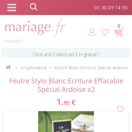
Panneau de gestion des cookies
01 30 09 14 90
0
MARIAGE
*
Commande expédiée en 24h !
Scrapbooking
Feutre Blanc Ecriture Spécial Ardoise
Click and Collect en 2 H gratuit !
Feutre Stylo Blanc Ecriture Effacable
Spécial Ardoise x2
*
Livraison point relais gratuit dès 89 € !
1.
€
95
*
Payez votre commande en 4X sans frais