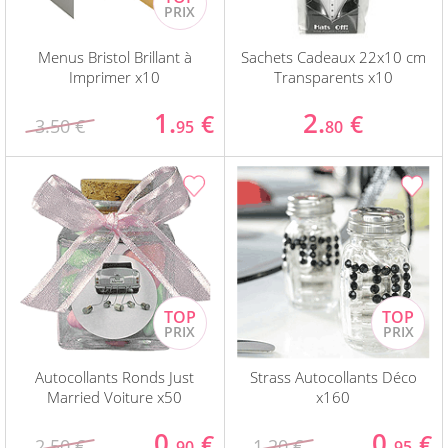
Menus Bristol Brillant à
Sachets Cadeaux 22x10 cm
Imprimer x10
Transparents x10
1.
2.
€
€
3.50 €
95
80
Autocollants Ronds Just
Strass Autocollants Déco
Married Voiture x50
x160
0.
0.
€
€
2.50 €
1.20 €
90
95