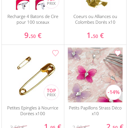
Recharge 4 Batons de Cire
Coeurs ou Alliances ou
pour 100 sceaux
Colombes Dorés x10
9.
1.
€
€
50
50
Petites Epingles à Nourrice
Petits Papillons Strass Déco
Dorées x100
x10
1.
2.
€
€
3.50 €
2.90 €
95
50