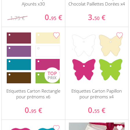
Ajourés x30
Chocolat Paillettes Dorées x4
0.
3.
€
€
1.75 €
95
50
Etiquettes Carton Rectangle
Etiquettes Carton Papillon
pour prénoms x6
pour prénoms x4
0.
0.
€
€
95
55