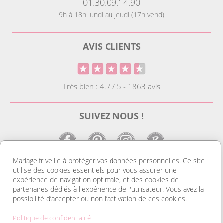
01.30.09.14.90
9h à 18h lundi au jeudi (17h vend)
AVIS CLIENTS
Très bien : 4.7 / 5 - 1863 avis
SUIVEZ NOUS !
Mariage.fr veille à protéger vos données personnelles. Ce site
utilise des cookies essentiels pour vous assurer une
LE SITE DE LA DECO MARIAGE
expérience de navigation optimale, et des cookies de
partenaires dédiés à l'expérience de l'utilisateur. Vous avez la
Notre site est le spécialiste de la décoration mariage. Vous
possibilité d’accepter ou non l’activation de ces cookies.
trouverez des idées de déco pas cher ainsi que des housses de
chaise et des tentures. Nous avons le plus grand choix de
Politique de confidentialité
marque place et de porte nom. Tout pour réussir une