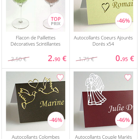
Flacon de Paillettes
Autocollants Coeurs Ajourés
Décoratives Scintillantes
Dorés x54
2.
0.
€
€
3.50 €
1.75 €
90
95
Autocollants Colombes
Autocollants Couple Mariés