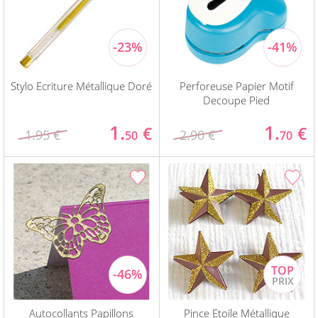
Stylo Ecriture Métallique Doré
Perforeuse Papier Motif
Decoupe Pied
1.
1.
€
€
1.95 €
2.90 €
50
70
Autocollants Papillons
Pince Etoile Métallique