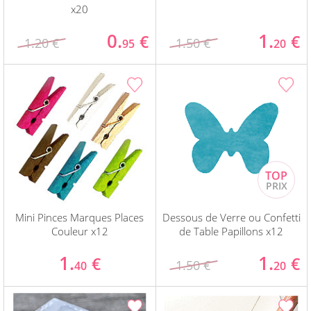
x20
0.
1.
€
€
1.20 €
1.50 €
95
20
Mini Pinces Marques Places
Dessous de Verre ou Confetti
Couleur x12
de Table Papillons x12
1.
1.
€
€
1.50 €
40
20