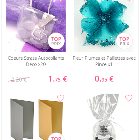
Coeurs Strass Autocollants
Fleur Plumes et Paillettes avec
Déco x20
Pince x1
1.
0.
€
€
2.20 €
75
95