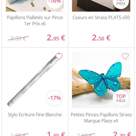
Papillons Pailletés sur Pince
Coeurs en Strass PLATS x50
1er Prix x6
2.
2.
€
€
3.50 €
95
50
Stylo Ecriture Fine Blanche
Petites Pinces Papillons Strass
Marque Place x4
1.
2.
€
€
1.80 €
2.60 €
50
30