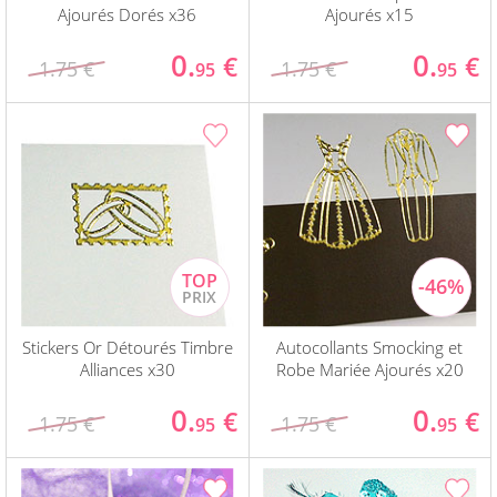
Ajourés Dorés x36
Ajourés x15
0.
0.
€
€
1.75 €
1.75 €
95
95
Stickers Or Détourés Timbre
Autocollants Smocking et
Alliances x30
Robe Mariée Ajourés x20
0.
0.
€
€
1.75 €
1.75 €
95
95