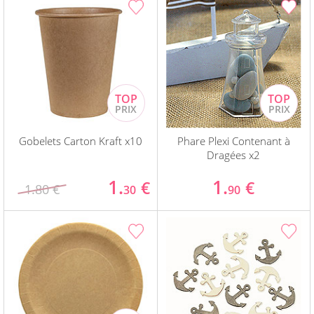
Gobelets Carton Kraft x10
Phare Plexi Contenant à
Dragées x2
1.
1.
€
€
1.80 €
30
90