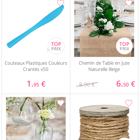
Couteaux Plastiques Couleurs
Chemin de Table en Jute
Crantés x50
Naturelle Beige
1.
6.
€
€
8.90 €
95
50