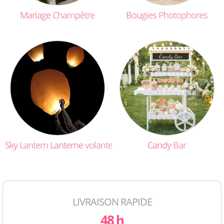
Mariage
Champêtre
Bougies
Photophores
Sky
Lantern
Lanterne
volante
Candy
Bar
LIVRAISON RAPIDE
48 h