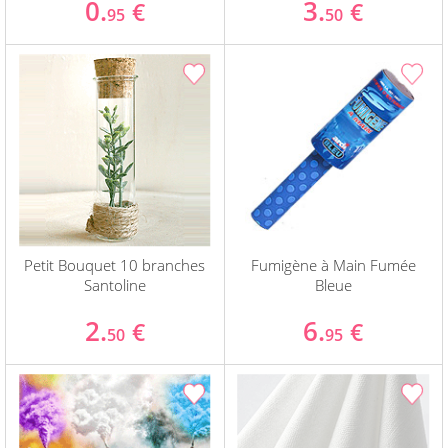
0.
3.
€
€
95
50
Petit Bouquet 10 branches
Fumigène à Main Fumée
Santoline
Bleue
2.
6.
€
€
50
95