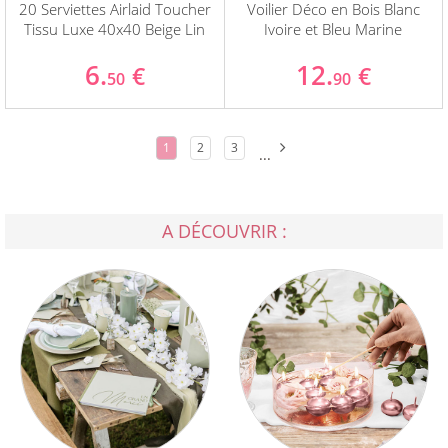
20 Serviettes Airlaid Toucher
Voilier Déco en Bois Blanc
Tissu Luxe 40x40 Beige Lin
Ivoire et Bleu Marine
6.
12.
€
€
50
90
1
2
3
...
A DÉCOUVRIR :