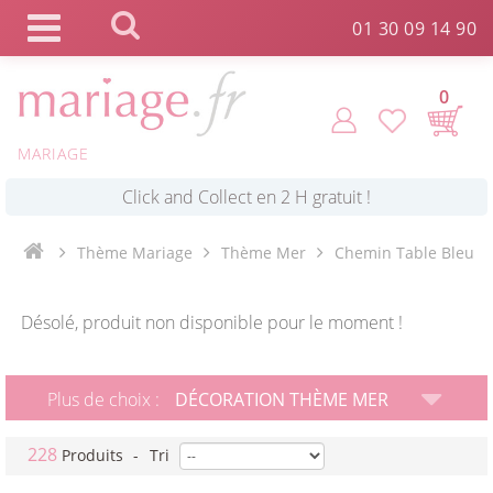
Panneau de gestion des cookies
01 30 09 14 90
0
MARIAGE
*
Commande expédiée en 24h !
Click and Collect en 2 H gratuit !
Thème Mariage
Thème Mer
Chemin Table Bleu
*
Livraison point relais gratuit dès 89 € !
Désolé, produit non disponible pour le moment !
*
Payez votre commande en 4X sans frais
Plus de choix :
DÉCORATION THÈME MER
228
Produits
-
Tri