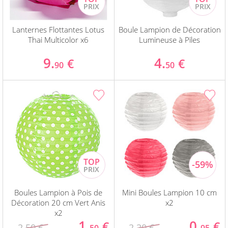
Lanternes Flottantes Lotus
Boule Lampion de Décoration
Thai Multicolor x6
Lumineuse à Piles
9.
4.
€
€
90
50
Boules Lampion à Pois de
Mini Boules Lampion 10 cm
Décoration 20 cm Vert Anis
x2
x2
1.
0.
€
€
2.50 €
2.30 €