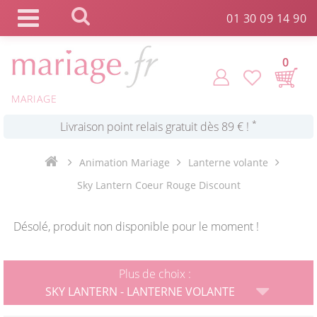
Panneau de gestion des cookies
01 30 09 14 90
*
Commande expédiée en 24h !
0
MARIAGE
Click and Collect en 2 H gratuit !
*
Livraison point relais gratuit dès 89 € !
Animation Mariage
Lanterne volante
Sky Lantern Coeur Rouge Discount
*
Payez votre commande en 4X sans frais
Désolé, produit non disponible pour le moment !
Plus de choix :
SKY LANTERN - LANTERNE VOLANTE