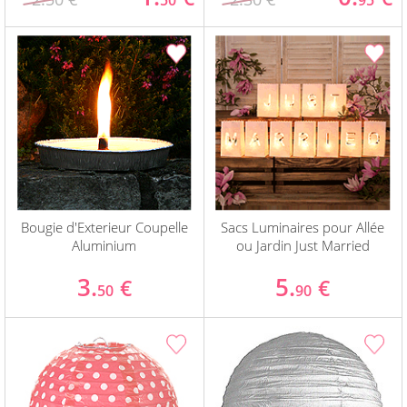
50
95
Bougie d'Exterieur Coupelle
Sacs Luminaires pour Allée
Aluminium
ou Jardin Just Married
3.
5.
€
€
50
90