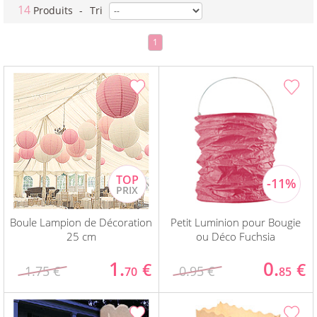
14
Produits
-
Tri
1
Boule Lampion de Décoration
Petit Luminion pour Bougie
25 cm
ou Déco Fuchsia
1.
0.
€
€
1.75 €
0.95 €
70
85