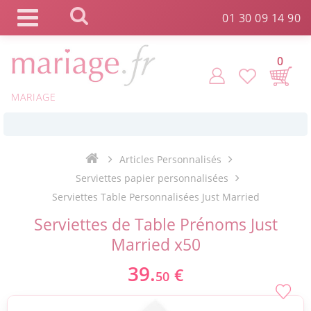
Panneau de gestion des cookies
01 30 09 14 90
0
*
Commande expédiée en 24h !
MARIAGE
Click and Collect en 2 H gratuit !
Articles Personnalisés
*
Livraison point relais gratuit dès 89 € !
Serviettes papier personnalisées
Serviettes Table Personnalisées Just Married
*
Payez votre commande en 4X sans frais
Serviettes de Table Prénoms Just
Married x50
39.
€
50