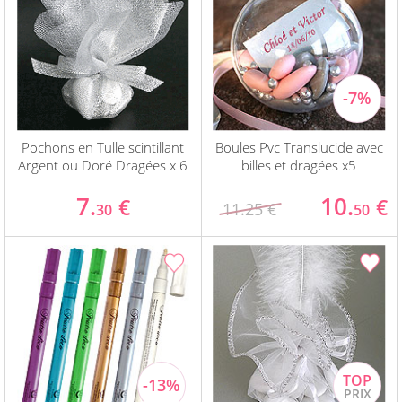
Pochons en Tulle scintillant
Boules Pvc Translucide avec
Argent ou Doré Dragées x 6
billes et dragées x5
7.
10.
€
€
11.25 €
30
50