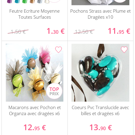
Feutre Ecriture Moyenne
Pochons Strass avec Plume et
Toutes Surfaces
Dragées x10
1.
11.
€
€
1.50 €
12.50 €
30
95
Macarons avec Pochon et
Coeurs Pvc Translucide avec
Organza avec dragées x6
billes et dragées x6
12.
13.
€
€
95
90