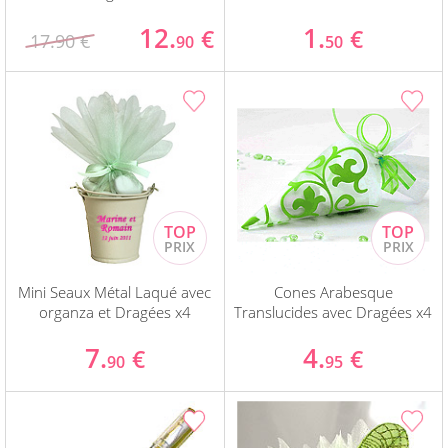
12.
1.
€
€
17.90 €
90
50
Mini Seaux Métal Laqué avec
Cones Arabesque
organza et Dragées x4
Translucides avec Dragées x4
7.
4.
€
€
90
95