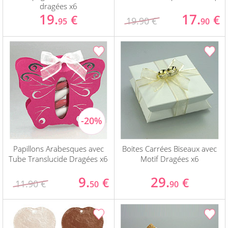
dragées x6
19.
17.
€
€
19.90 €
95
90
Papillons Arabesques avec
Boites Carrées Biseaux avec
Tube Translucide Dragées x6
Motif Dragées x6
9.
29.
€
€
11.90 €
50
90