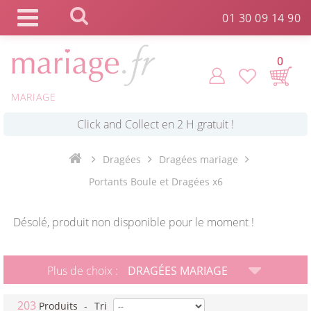
Panneau de gestion des cookies
01 30 09 14 90
0
*
Commande expédiée en 24h !
MARIAGE
Click and Collect en 2 H gratuit !
Dragées
Dragées mariage
Portants Boule et Dragées x6
*
Livraison point relais gratuit dès 89 € !
Désolé, produit non disponible pour le moment !
*
Payez votre commande en 4X sans frais
Plus de choix :
DRAGÉES MARIAGE
203
Produits
-
Tri