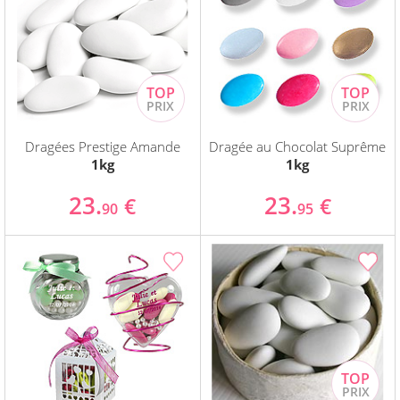
Dragées Prestige Amande
Dragée au Chocolat Suprême
1kg
1kg
23.
23.
€
€
90
95