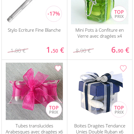
Stylo Ecriture Fine Blanche
Mini Pots à Confiture en
Verre avec dragées x4
1.
6.
€
€
1.80 €
8.90 €
50
90
Tubes translucides
Boites Dragées Tendance
Arabesques avec dragées x6
Unies Double Ruban x6