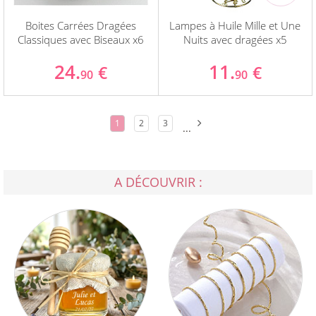
Boites Carrées Dragées
Lampes à Huile Mille et Une
Classiques avec Biseaux x6
Nuits avec dragées x5
24.
11.
€
€
90
90
1
2
3
...
A DÉCOUVRIR :