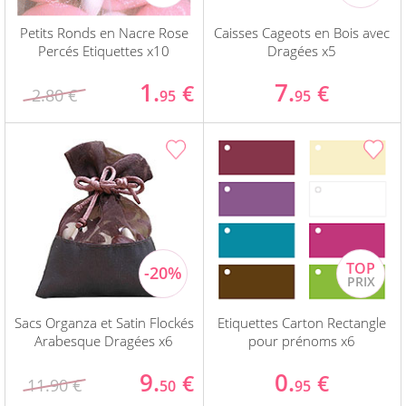
Petits Ronds en Nacre Rose
Caisses Cageots en Bois avec
Percés Etiquettes x10
Dragées x5
1.
7.
€
€
2.80 €
95
95
Sacs Organza et Satin Flockés
Etiquettes Carton Rectangle
Arabesque Dragées x6
pour prénoms x6
9.
0.
€
€
11.90 €
50
95