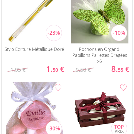
Stylo Ecriture Métallique Doré
Pochons en Organdi
Papillons Paillettes Dragées
x6
1.
8.
€
€
1.95 €
9.50 €
50
55