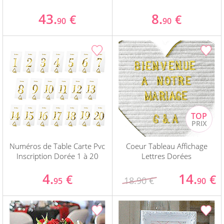
43.
8.
€
€
90
90
Numéros de Table Carte Pvc
Coeur Tableau Affichage
Inscription Dorée 1 à 20
Lettres Dorées
4.
14.
€
€
18.90 €
95
90