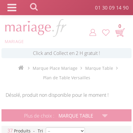
Panneau de gestion des cookies
01 30 09 14 90
0
*
Commande expédiée en 24h !
MARIAGE
Click and Collect en 2 H gratuit !
Marque Place Mariage
Marque Table
*
Livraison point relais gratuit dès 89 € !
Plan de Table Versailles
*
Payez votre commande en 4X sans frais
Désolé, produit non disponible pour le moment !
Plus de choix :
MARQUE TABLE
37
Produits
-
Tri