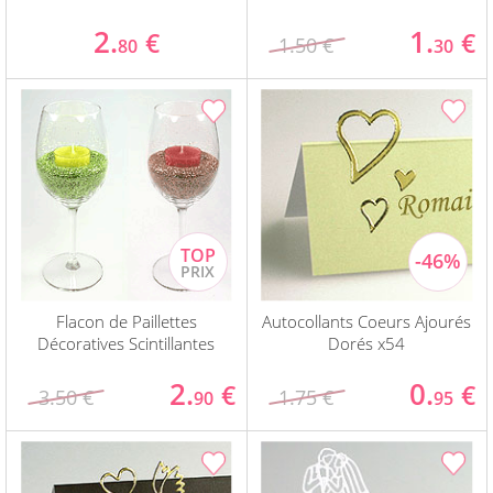
2.
1.
€
€
1.50 €
80
30
Flacon de Paillettes
Autocollants Coeurs Ajourés
Décoratives Scintillantes
Dorés x54
2.
0.
€
€
3.50 €
1.75 €
90
95