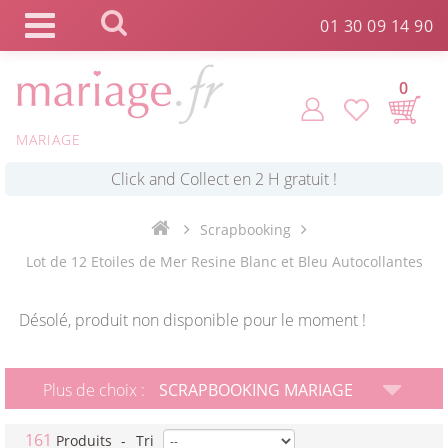
Panneau de gestion des cookies
01 30 09 14 90
0
MARIAGE
*
Commande expédiée en 24h !
Scrapbooking
Click and Collect en 2 H gratuit !
Lot de 12 Etoiles de Mer Resine Blanc et Bleu Autocollantes
*
Livraison point relais gratuit dès 89 € !
Désolé, produit non disponible pour le moment !
*
Payez votre commande en 4X sans frais
Plus de choix :
SCRAPBOOKING MARIAGE
161
Produits
-
Tri