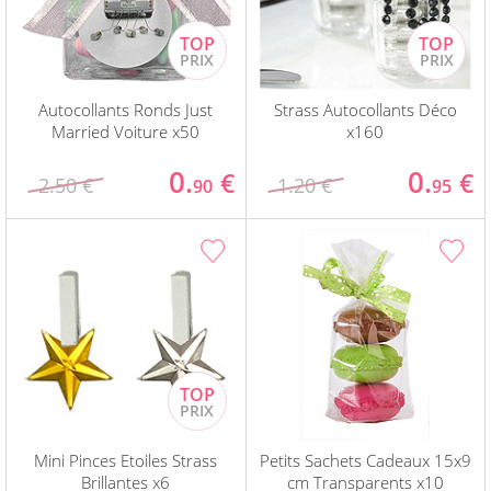
Autocollants Ronds Just
Strass Autocollants Déco
Married Voiture x50
x160
0.
0.
€
€
2.50 €
1.20 €
90
95
Mini Pinces Etoiles Strass
Petits Sachets Cadeaux 15x9
Brillantes x6
cm Transparents x10