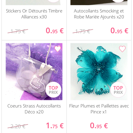
Stickers Or Détourés Timbre
Autocollants Smocking et
Alliances x30
Robe Mariée Ajourés x20
0.
0.
€
€
1.75 €
1.75 €
95
95
Coeurs Strass Autocollants
Fleur Plumes et Paillettes avec
Déco x20
Pince x1
1.
0.
€
€
2.20 €
75
95