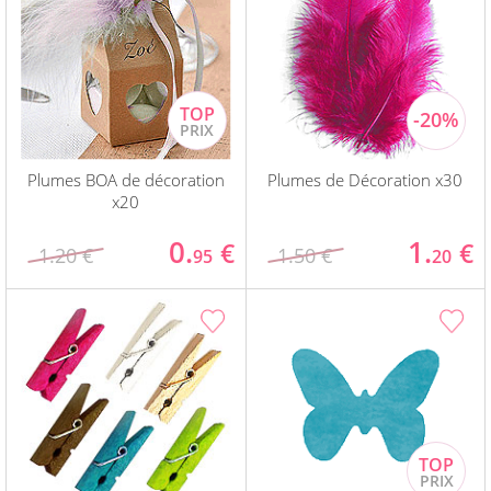
Plumes BOA de décoration
Plumes de Décoration x30
x20
0.
1.
€
€
1.20 €
1.50 €
95
20