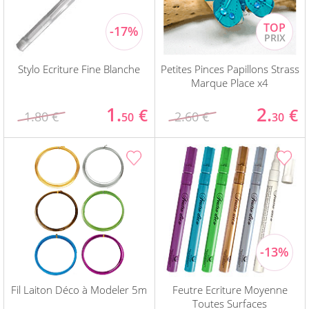
Stylo Ecriture Fine Blanche
Petites Pinces Papillons Strass
Marque Place x4
1.
2.
€
€
1.80 €
2.60 €
50
30
Fil Laiton Déco à Modeler 5m
Feutre Ecriture Moyenne
Toutes Surfaces