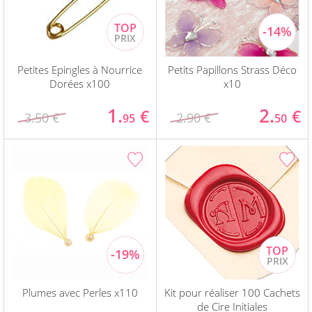
Petites Epingles à Nourrice
Petits Papillons Strass Déco
Dorées x100
x10
1.
2.
€
€
3.50 €
2.90 €
95
50
Plumes avec Perles x110
Kit pour réaliser 100 Cachets
de Cire Initiales