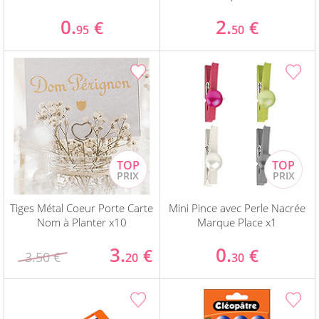
0.
2.
€
€
95
50
Tiges Métal Coeur Porte Carte
Mini Pince avec Perle Nacrée
Nom à Planter x10
Marque Place x1
3.
0.
€
€
3.50 €
20
30