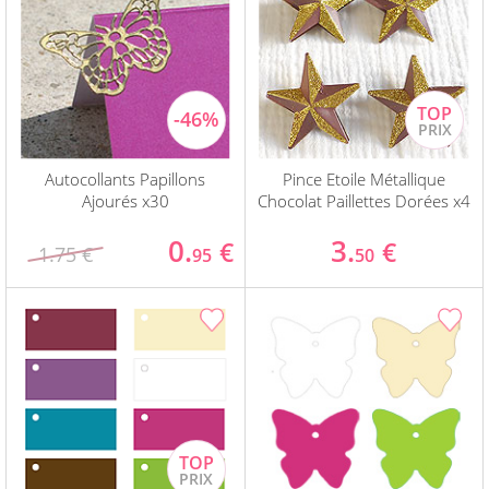
Autocollants Papillons
Pince Etoile Métallique
Ajourés x30
Chocolat Paillettes Dorées x4
0.
3.
€
€
1.75 €
95
50