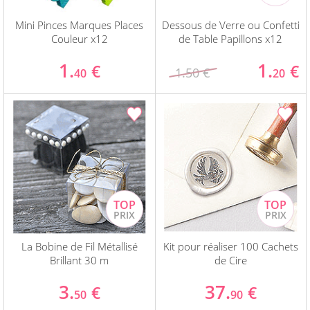
Mini Pinces Marques Places
Dessous de Verre ou Confetti
Couleur x12
de Table Papillons x12
1.
1.
€
€
1.50 €
40
20
La Bobine de Fil Métallisé
Kit pour réaliser 100 Cachets
Brillant 30 m
de Cire
3.
37.
€
€
50
90