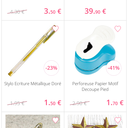
3.
39.
€
€
4.30 €
50
90
Stylo Ecriture Métallique Doré
Perforeuse Papier Motif
Decoupe Pied
1.
1.
€
€
1.95 €
2.90 €
50
70