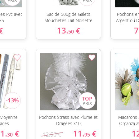
ues Pvc avec
Sac de 500g de Galets
Pochons en 
x5
Mouchetés Lait Noisette
Argent ou 
13.
7
€
€
50
e Moyenne
Pochons Strass avec Plume et
Macarons 
faces
Dragées x10
Organza a
1.
11.
1
€
€
12.50 €
30
95