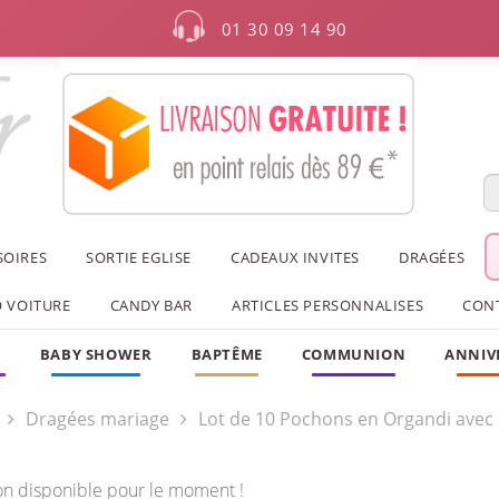
01 30 09 14 90
SOIRES
SORTIE EGLISE
CADEAUX INVITES
DRAGÉES
 VOITURE
CANDY BAR
ARTICLES PERSONNALISES
CON
F
BABY SHOWER
BAPTÊME
COMMUNION
ANNIV
Dragées mariage
Lot de 10 Pochons en Organdi avec 
on disponible pour le moment !