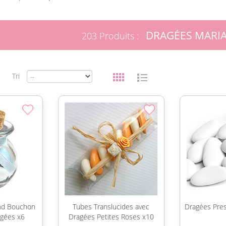
DRAGÉES MARI
203 Produits :
Tri
nd Bouchon
Tubes Translucides avec
Dragées Pre
agées x6
Dragées Petites Roses x10