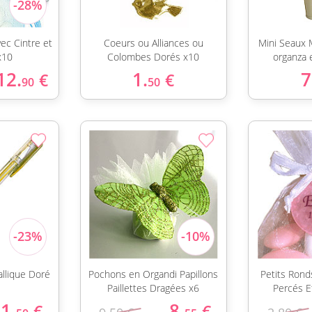
ec Cintre et
Coeurs ou Alliances ou
Mini Seaux 
x10
Colombes Dorés x10
organza 
12.
1.
7
€
€
90
50
allique Doré
Pochons en Organdi Papillons
Petits Ron
Paillettes Dragées x6
Percés E
1.
8.
€
€