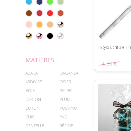
Stylo Ecriture F
MATIÈRES
1.80 €
ABACA
ORGANZA
ARDOISE
OSIER
BOIS
PAPIER
CARTON
PLUME
COTON
POLYPRO
CUIR
PVC
DENTELLE
RÉSINE