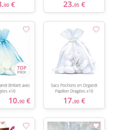
3.
23.
€
€
90
95
ndi Brillant avec
Sacs Pochons en Organdi
gées x10
Papillon Dragées x10
10.
17.
€
€
90
90