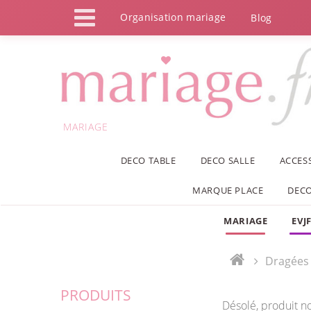
Panneau de gestion des cookies
Organisation mariage
Blog
MARIAGE
DECO TABLE
DECO SALLE
ACCES
MARQUE PLACE
DECO
MARIAGE
EVJ
Dragées
PRODUITS
Désolé, produit n