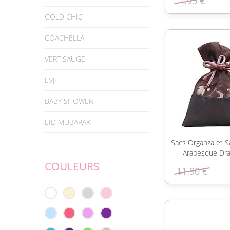
1.95 €
GOLD CHIC
COACHELLA
VERT SAUGE
EVJF
BABY SHOWER
EID MUBARAK
Sacs Organza et S
Arabesque Dr
COULEURS
11.90 €