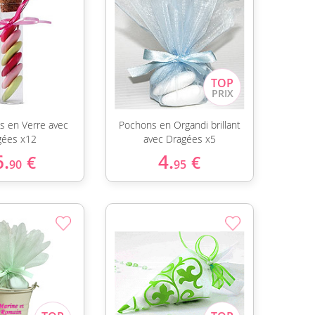
s en Verre avec
Pochons en Organdi brillant
gées x12
avec Dragées x5
6.
4.
€
€
90
95