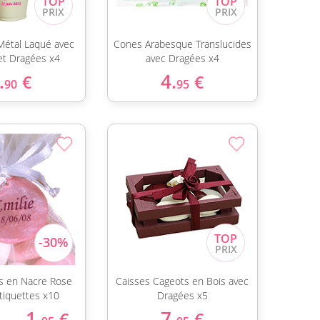
Métal Laqué avec
Cones Arabesque Translucides
et Dragées x4
avec Dragées x4
.
4.
€
€
90
95
ds en Nacre Rose
Caisses Cageots en Bois avec
tiquettes x10
Dragées x5
1.
7.
€
€