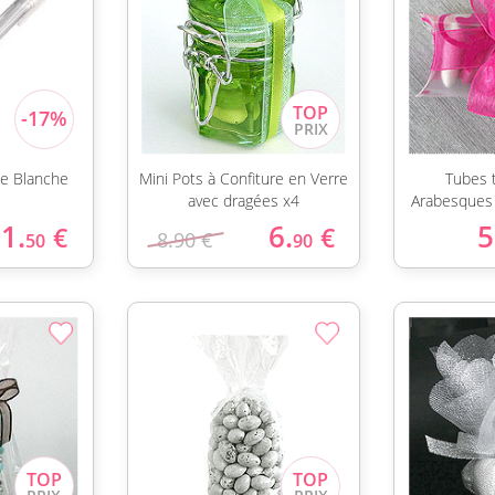
ine Blanche
Mini Pots à Confiture en Verre
Tubes 
avec dragées x4
Arabesques 
1.
6.
5
€
€
8.90 €
50
90