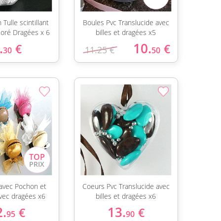
Tulle scintillant
Boules Pvc Translucide avec
Doré Dragées x 6
billes et dragées x5
.
10.
€
€
11.25 €
30
50
avec Pochon et
Coeurs Pvc Translucide avec
vec dragées x6
billes et dragées x6
2.
13.
€
€
95
90