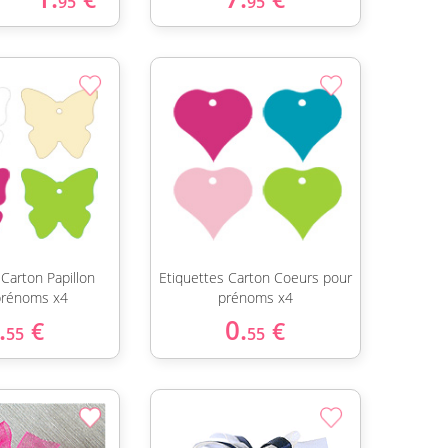
95
95
 Carton Papillon
Etiquettes Carton Coeurs pour
prénoms x4
prénoms x4
.
0.
€
€
55
55