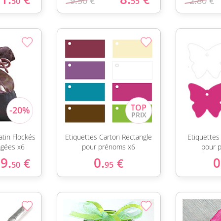
9.50 €
2.80 €
50
55
atin Flockés
Etiquettes Carton Rectangle
Etiquettes
agées x6
pour prénoms x6
pour 
9.
0.
0
€
€
50
95