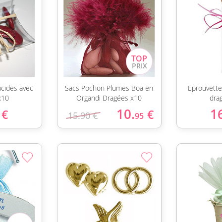
ucides avec
Sacs Pochon Plumes Boa en
Eprouvette
x10
Organdi Dragées x10
dra
10.
1
€
€
15.90 €
95