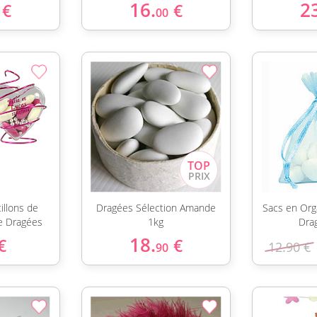
16.
2
€
€
00
illons de
Dragées Sélection Amande
Sacs en Orga
e Dragées
1kg
Dra
18.
€
€
12.90 €
90