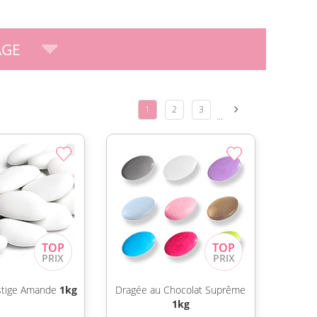
AGE
1
2
3
...
stige Amande
1kg
Dragée au Chocolat Suprême
1kg