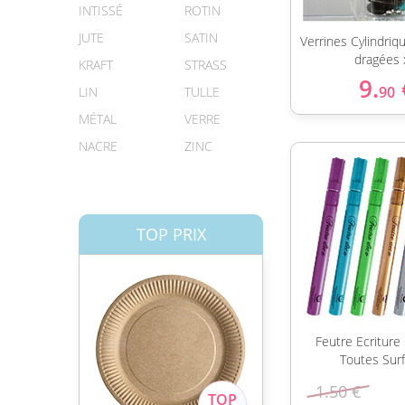
INTISSÉ
ROTIN
JUTE
SATIN
Verrines Cylindriq
dragées 
KRAFT
STRASS
9.
90
LIN
TULLE
MÉTAL
VERRE
NACRE
ZINC
TOP PRIX
Feutre Ecritur
Toutes Sur
1.50 €