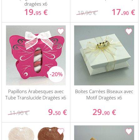
dragées x6
19.
17.
€
€
19.90 €
95
90
Papillons Arabesques avec
Boites Carrées Biseaux avec
Tube Translucide Dragées x6
Motif Dragées x6
9.
29.
€
€
11.90 €
50
90