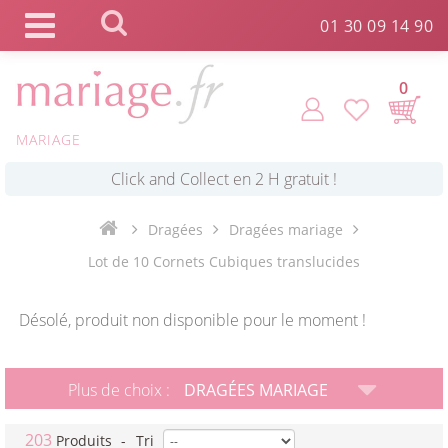
Panneau de gestion des cookies
01 30 09 14 90
0
*
Commande expédiée en 24h !
MARIAGE
Click and Collect en 2 H gratuit !
Dragées
Dragées mariage
*
Livraison point relais gratuit dès 89 € !
Lot de 10 Cornets Cubiques translucides
*
Payez votre commande en 4X sans frais
Désolé, produit non disponible pour le moment !
Plus de choix :
DRAGÉES MARIAGE
203
Produits
-
Tri