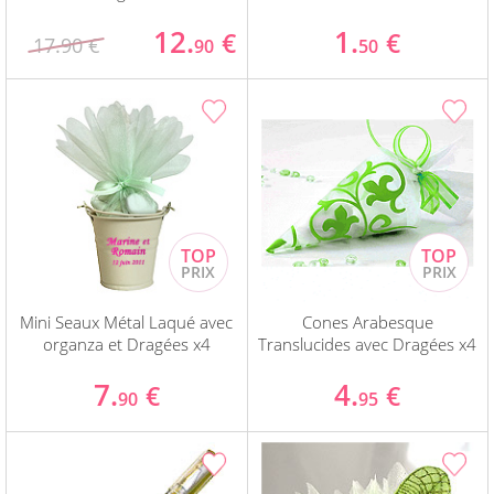
12.
1.
€
€
17.90 €
90
50
Mini Seaux Métal Laqué avec
Cones Arabesque
organza et Dragées x4
Translucides avec Dragées x4
7.
4.
€
€
90
95