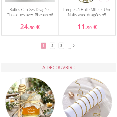
Boites Carrées Dragées
Lampes à Huile Mille et Une
Classiques avec Biseaux x6
Nuits avec dragées x5
24.
11.
€
€
90
90
1
2
3
...
A DÉCOUVRIR :