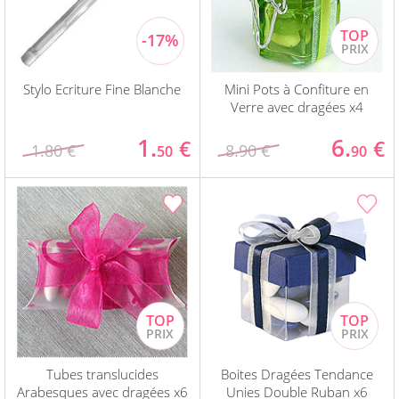
Stylo Ecriture Fine Blanche
Mini Pots à Confiture en
Verre avec dragées x4
1.
6.
€
€
1.80 €
8.90 €
50
90
Tubes translucides
Boites Dragées Tendance
Arabesques avec dragées x6
Unies Double Ruban x6