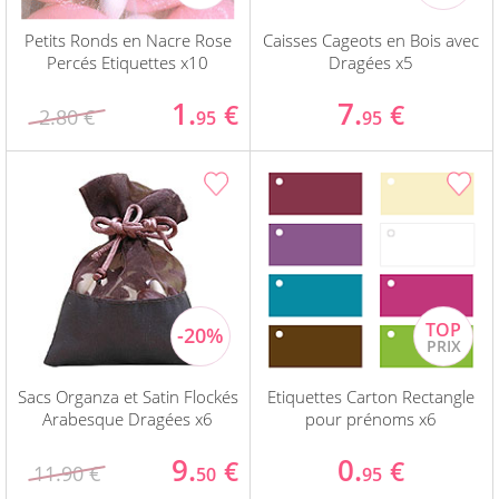
Petits Ronds en Nacre Rose
Caisses Cageots en Bois avec
Percés Etiquettes x10
Dragées x5
1.
7.
€
€
2.80 €
95
95
Sacs Organza et Satin Flockés
Etiquettes Carton Rectangle
Arabesque Dragées x6
pour prénoms x6
9.
0.
€
€
11.90 €
50
95