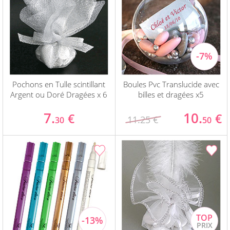
Pochons en Tulle scintillant
Boules Pvc Translucide avec
Argent ou Doré Dragées x 6
billes et dragées x5
7.
10.
€
€
11.25 €
30
50