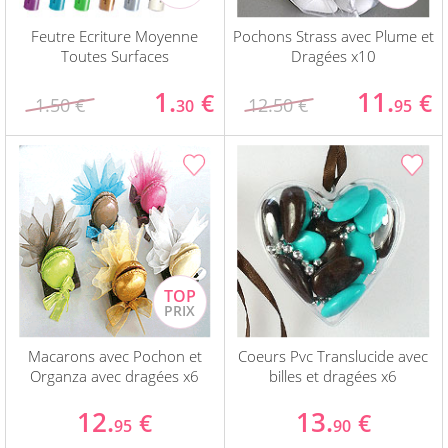
Feutre Ecriture Moyenne
Pochons Strass avec Plume et
Toutes Surfaces
Dragées x10
1.
11.
€
€
1.50 €
12.50 €
30
95
Macarons avec Pochon et
Coeurs Pvc Translucide avec
Organza avec dragées x6
billes et dragées x6
12.
13.
€
€
95
90