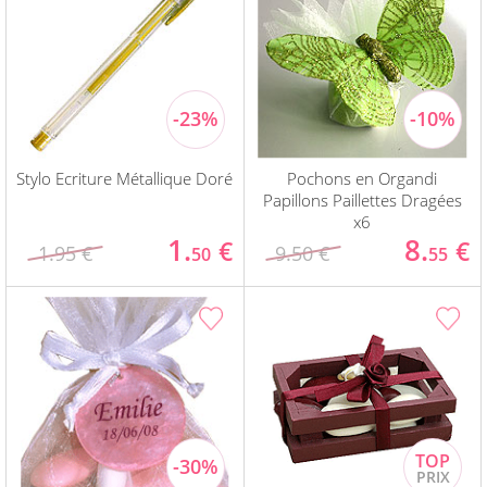
Stylo Ecriture Métallique Doré
Pochons en Organdi
Papillons Paillettes Dragées
x6
1.
8.
€
€
1.95 €
9.50 €
50
55