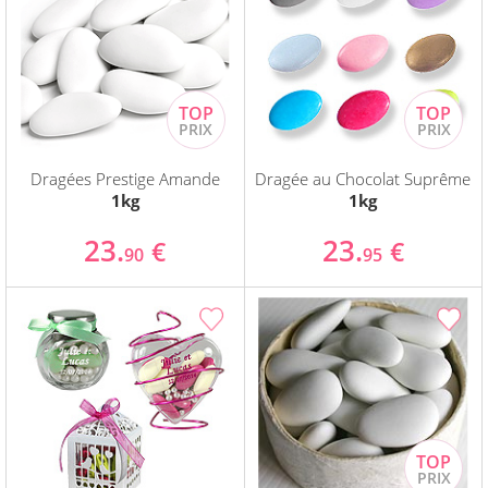
Dragées Prestige Amande
Dragée au Chocolat Suprême
1kg
1kg
23.
23.
€
€
90
95