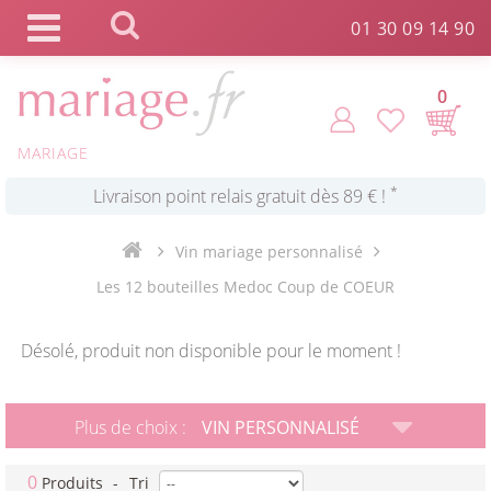
Panneau de gestion des cookies
01 30 09 14 90
*
Commande expédiée en 24h !
0
Click and Collect en 2 H gratuit !
MARIAGE
*
Livraison point relais gratuit dès 89 € !
Vin mariage personnalisé
*
Payez votre commande en 4X sans frais
Les 12 bouteilles Medoc Coup de COEUR
Désolé, produit non disponible pour le moment !
Plus de choix :
VIN PERSONNALISÉ
0
Produits
-
Tri