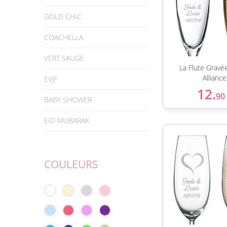
GOLD CHIC
COACHELLA
VERT SAUGE
La Flute Gravé
Alliance
EVJF
12.
90
BABY SHOWER
EID MUBARAK
COULEURS