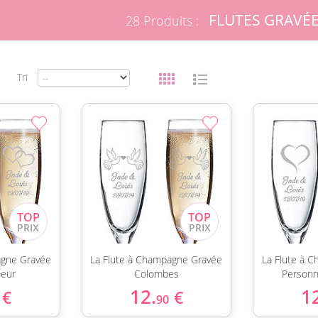
FLUTES GRAVÉ
28 Produits :
Tri
agne Gravée
La Flute à Champagne Gravée
La Flute à 
oeur
Colombes
Personn
12.
1
€
€
90