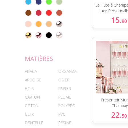
La Flute à Champ
Luxe Personnali
15.
90
MATIÈRES
ABACA
ORGANZA
ARDOISE
OSIER
BOIS
PAPIER
CARTON
PLUME
Présentoir Mur
COTON
POLYPRO
Champag
22.
CUIR
PVC
50
DENTELLE
RÉSINE