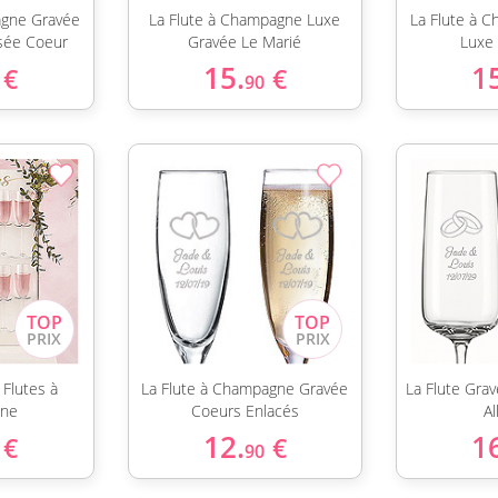
agne Gravée
La Flute à Champagne Luxe
La Flute à 
sée Coeur
Gravée Le Marié
Luxe
15.
1
€
€
90
 Flutes à
La Flute à Champagne Gravée
La Flute Gra
ne
Coeurs Enlacés
Al
12.
1
€
€
90