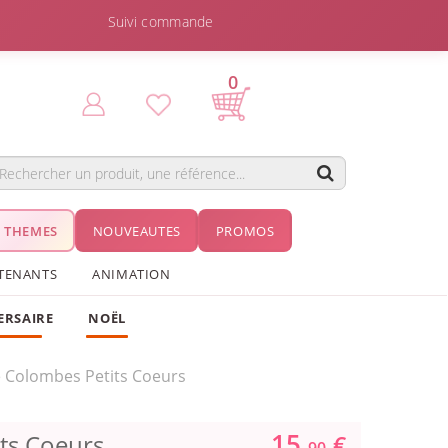
Suivi commande
0
THEMES
NOUVEAUTES
PROMOS
TENANTS
ANIMATION
ERSAIRE
NOËL
e Colombes Petits Coeurs
15.
ts Coeurs
€