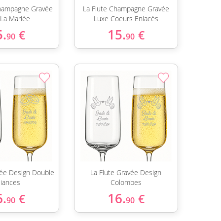
Champagne Gravée
La Flute Champagne Gravée
 La Mariée
Luxe Coeurs Enlacés
5.
15.
€
€
90
90
vée Design Double
La Flute Gravée Design
liances
Colombes
6.
16.
€
€
90
90