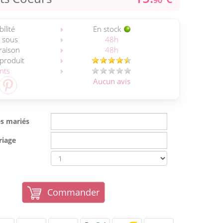
90
ilité
En stock
 sous
48h
vraison
48h
 produit
ents
Aucun avis
s mariés
riage
Commander