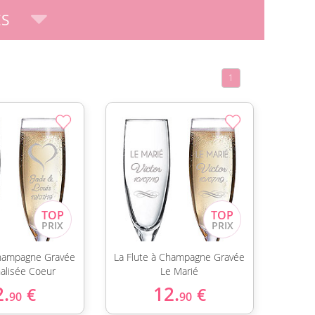
ES
1
Champagne Gravée
La Flute à Champagne Gravée
alisée Coeur
Le Marié
2.
12.
€
€
90
90