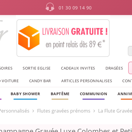
01 30 09 14 90
SOIRES
SORTIE EGLISE
CADEAUX INVITES
DRAGÉES
 VOITURE
CANDY BAR
ARTICLES PERSONNALISES
CON
F
BABY SHOWER
BAPTÊME
COMMUNION
ANNIV
 Personnalisés
Flutes gravées prénoms
La Flute Gravé
Champagne Gravée Luxe Colombes et Peti