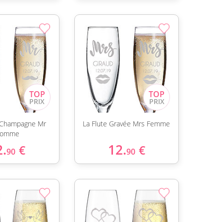
à Champagne Mr
La Flute Gravée Mrs Femme
omme
2.
12.
€
€
90
90