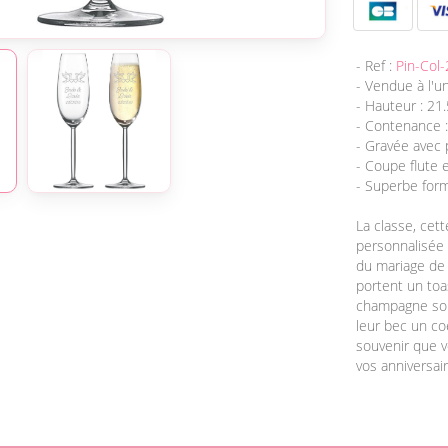
Flute Vendue à l'Unité
- Ref :
Pin-Col-
- Vendue à l'un
- Hauteur : 21
- Contenance :
- Gravée avec
- Coupe flute 
- Superbe for
La classe, cet
personnalisée 
du mariage de 
portent un toa
champagne son
leur bec un co
souvenir que v
vos anniversai