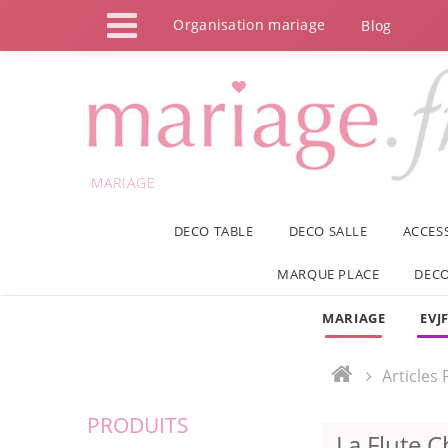
Panneau de gestion des cookies
Organisation mariage
Blog
MARIAGE
DECO TABLE
DECO SALLE
ACCES
MARQUE PLACE
DECO
MARIAGE
EVJ
Articles
PRODUITS
La Flute 