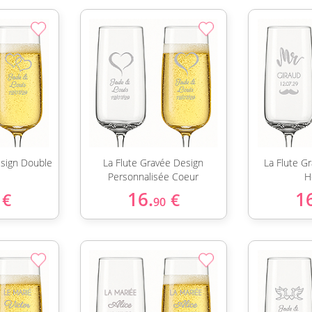
esign Double
La Flute Gravée Design
La Flute G
Personnalisée Coeur
H
16.
1
€
€
90