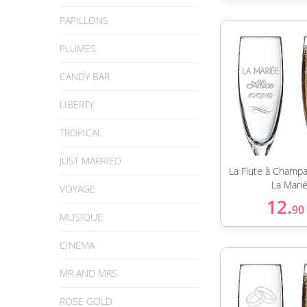
PAPILLONS
PLUMES
CANDY BAR
LIBERTY
TROPICAL
JUST MARRIED
La Flute à Champ
La Mari
VOYAGE
12.
90
MUSIQUE
CINEMA
MR AND MRS
ROSE GOLD