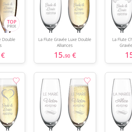
e Double
La Flute Gravée Luxe Double
La Flute 
s
Alliances
Gravé
15.
1
€
€
90