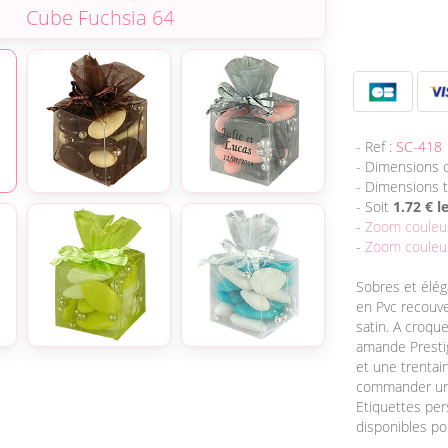
Cube Chocolat
- Ref :
SC-418
- Dimensions c
- Dimensions t
- Soit
1.72 € l
-
Zoom couleu
-
Zoom couleur
Sobres et élég
en Pvc recouv
satin. A croqu
amande Prestig
et une trentai
commander un 
Etiquettes per
disponibles po