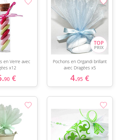
s en Verre avec
Pochons en Organdi brillant
gées x12
avec Dragées x5
6.
4.
€
€
90
95