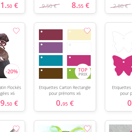
1.
8.
€
€
9.50 €
2.80 €
50
55
atin Flockés
Etiquettes Carton Rectangle
Etiquettes
agées x6
pour prénoms x6
pour 
9.
0.
0
€
€
50
95