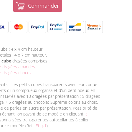
Commander
ube : 4 x 4 cm hauteur.
otales : 4 x 7 cm hauteur.
e cube
dragées comprises !
r dragées amandes.
 dragées chocolat.
ants... ces petits cubes transparents avec leur coque
erts d'un somptueux organza et d'un petit noeud en
er ! Livrés avec 10 dragées par présentation : 5 dragées
e + 5 dragées au chocolat Suprême coloris au choix,
ne de perles en sucre par présentation. Possibilité de
échantillon payant de ce modèle en cliquant
ici
.
sonnalisées transparentes autocollantes à coller
ur ce modèle (Ref :
Etiq-1
).