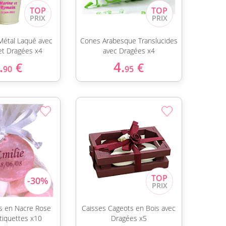
Métal Laqué avec
Cones Arabesque Translucides
et Dragées x4
avec Dragées x4
.
4.
€
€
90
95
ds en Nacre Rose
Caisses Cageots en Bois avec
tiquettes x10
Dragées x5