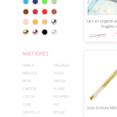
Sacs en Organdi av
Dragées 
17.90 €
MATIÈRES
ABACA
ORGANZA
ARDOISE
OSIER
BOIS
PAPIER
CARTON
PLUME
COTON
POLYPRO
CUIR
PVC
Stylo Ecriture Mét
DENTELLE
RÉSINE