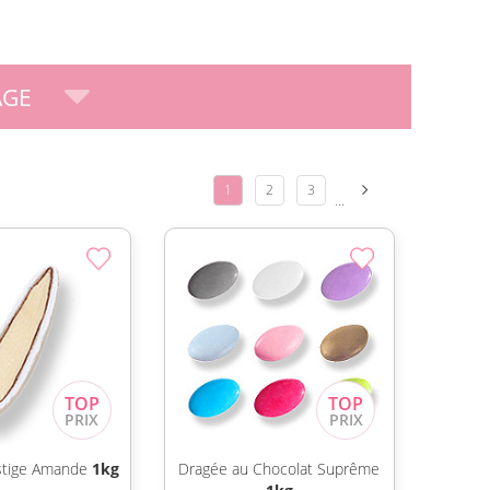
AGE
1
2
3
...
stige Amande
1kg
Dragée au Chocolat Suprême