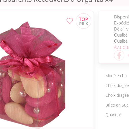
Disponib
Expédié
Délai li
Qualité
Qualité
Avis cli
Modèle chois
Choix dragé
Choix dragée
Billes en Suc
Quantité