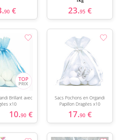
1kg
3.
23.
€
€
90
95
ndi Brillant avec
Sacs Pochons en Organdi
gées x10
Papillon Dragées x10
10.
17.
€
€
90
90