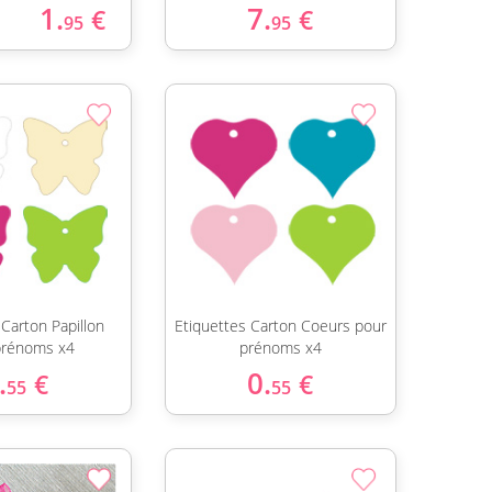
1.
7.
€
€
95
95
 Carton Papillon
Etiquettes Carton Coeurs pour
prénoms x4
prénoms x4
.
0.
€
€
55
55