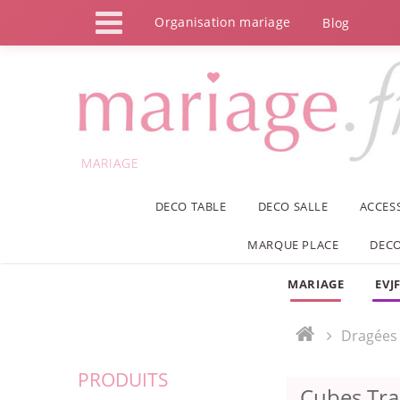
Panneau de gestion des cookies
Organisation mariage
Blog
MARIAGE
DECO TABLE
DECO SALLE
ACCES
MARQUE PLACE
DECO
MARIAGE
EVJ
Dragées
PRODUITS
Cubes Tra