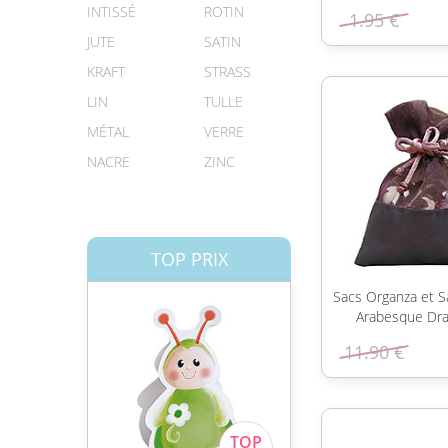
INTISSÉ
ROTIN
1.95 €
JUTE
SATIN
KRAFT
STRASS
LIN
TULLE
MÉTAL
VERRE
NACRE
ZINC
TOP PRIX
Sacs Organza et S
Arabesque Dr
11.90 €