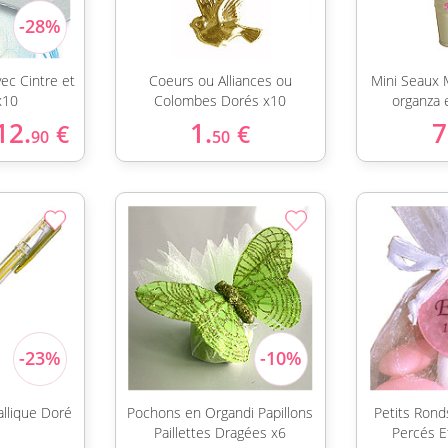
ec Cintre et
Coeurs ou Alliances ou
Mini Seaux 
x10
Colombes Dorés x10
organza 
12.
1.
7
€
€
90
50
allique Doré
Pochons en Organdi Papillons
Petits Ron
Paillettes Dragées x6
Percés E