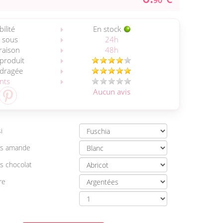
90
ilité
En stock
 sous
24h
vraison
48h
 produit
 dragée
ents
Aucun avis
i
es amande
s chocolat
re