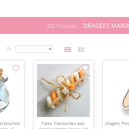
DRAGÉES MARI
202 Produits :
Tri
nd Bouchon
Tubes Translucides avec
Dragées Pre