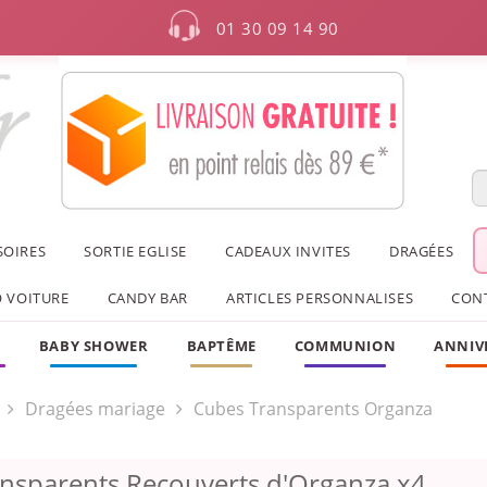
01 30 09 14 90
SOIRES
SORTIE EGLISE
CADEAUX INVITES
DRAGÉES
 VOITURE
CANDY BAR
ARTICLES PERSONNALISES
CON
F
BABY SHOWER
BAPTÊME
COMMUNION
ANNIV
Dragées mariage
Cubes Transparents Organza
nsparents Recouverts d'Organza x4