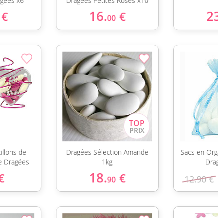
agées x6
Dragées Petites Roses x10
16.
2
€
€
00
illons de
Dragées Sélection Amande
Sacs en Orga
e Dragées
1kg
Dra
18.
€
€
12.90 €
90