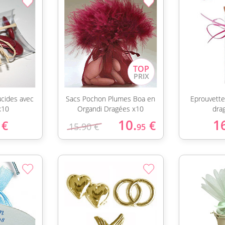
ucides avec
Sacs Pochon Plumes Boa en
Eprouvette
x10
Organdi Dragées x10
dra
10.
1
€
€
15.90 €
95