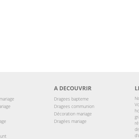
A DECOUVRIR
L
No
mariage
Dragees bapteme
Vo
ariage
Dragees communion
ho
Décoration mariage
gr
age
Dragées mariage
ré
d
d
ount