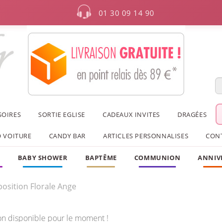
01 30 09 14 90
SOIRES
SORTIE EGLISE
CADEAUX INVITES
DRAGÉES
 VOITURE
CANDY BAR
ARTICLES PERSONNALISES
CON
F
BABY SHOWER
BAPTÊME
COMMUNION
ANNIV
osition Florale Ange
on disponible pour le moment !