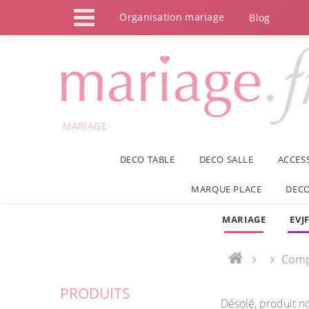
Panneau de gestion des cookies
Organisation mariage
Blog
MARIAGE
DECO TABLE
DECO SALLE
ACCES
MARQUE PLACE
DECO
MARIAGE
EVJ
Comp
PRODUITS
Désolé, produit n