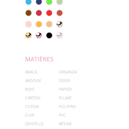
MATIÈRES
ABACA
ORGANZA
ARDOISE
OSIER
BOIS
PAPIER
CARTON
PLUME
COTON
POLYPRO
CUIR
PVC
DENTELLE
RÉSINE