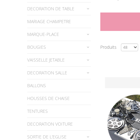
DECORATION DE TABLE
MARIAGE CHAMPETRE
MARQUE-PLACE
BOUGIES
Produits
VAISSELLE JETABLE
DECORATION SALLE
BALLONS
HOUSSES DE CHAISE
TENTURES
DECORATION VOITURE
SORTIE DE L’EGLISE