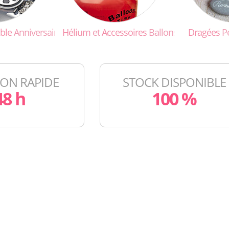
ble
Anniversaire
Hélium
et
Accessoires
Ballons
Dragées
P
SON RAPIDE
STOCK DISPONIBLE
48 h
100 %