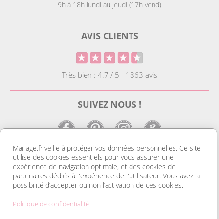
9h à 18h lundi au jeudi (17h vend)
AVIS CLIENTS
Très bien : 4.7 / 5 - 1863 avis
SUIVEZ NOUS !
Mariage.fr veille à protéger vos données personnelles. Ce site
utilise des cookies essentiels pour vous assurer une
LE SITE DE LA DECO MARIAGE
expérience de navigation optimale, et des cookies de
partenaires dédiés à l'expérience de l'utilisateur. Vous avez la
Notre site est le spécialiste de la décoration mariage. Vous
possibilité d’accepter ou non l’activation de ces cookies.
trouverez des idées de déco pas cher ainsi que des housses de
chaise et des tentures. Nous avons le plus grand choix de
Politique de confidentialité
marque place et de porte nom. Tout pour réussir une
organisation mariage au top et un mariage discount. Découvrez