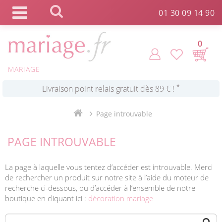
Panneau de gestion des cookies
01 30 09 14 90
*
Commande expédiée en 24h !
0
Click and Collect en 2 H gratuit !
MARIAGE
*
Livraison point relais gratuit dès 89 € !
Page introuvable
*
Payez votre commande en 4X sans frais
PAGE INTROUVABLE
La page à laquelle vous tentez d’accéder est introuvable. Merci
de rechercher un produit sur notre site à l’aide du moteur de
recherche ci-dessous, ou d’accéder à l’ensemble de notre
boutique en cliquant ici :
décoration mariage