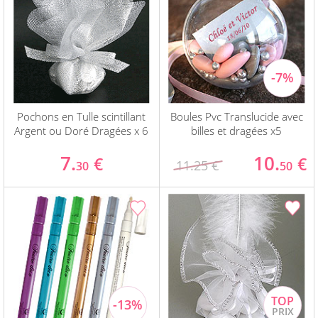
Pochons en Tulle scintillant
Boules Pvc Translucide avec
Argent ou Doré Dragées x 6
billes et dragées x5
7.
10.
€
€
11.25 €
30
50