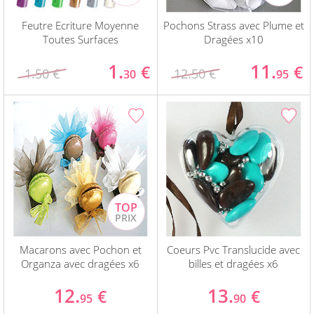
Feutre Ecriture Moyenne
Pochons Strass avec Plume et
Toutes Surfaces
Dragées x10
1.
11.
€
€
1.50 €
12.50 €
30
95
Macarons avec Pochon et
Coeurs Pvc Translucide avec
Organza avec dragées x6
billes et dragées x6
12.
13.
€
€
95
90