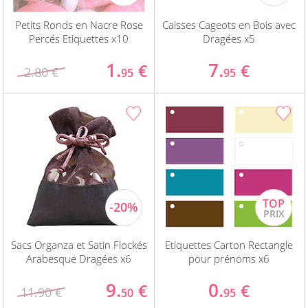
Petits Ronds en Nacre Rose
Caisses Cageots en Bois avec
Percés Etiquettes x10
Dragées x5
1.
7.
€
€
2.80 €
95
95
Sacs Organza et Satin Flockés
Etiquettes Carton Rectangle
Arabesque Dragées x6
pour prénoms x6
9.
0.
€
€
11.90 €
50
95