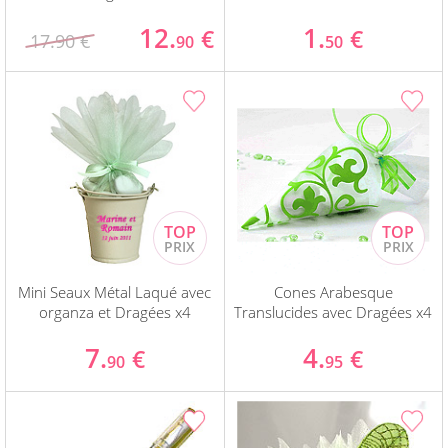
12.
1.
€
€
17.90 €
90
50
Mini Seaux Métal Laqué avec
Cones Arabesque
organza et Dragées x4
Translucides avec Dragées x4
7.
4.
€
€
90
95