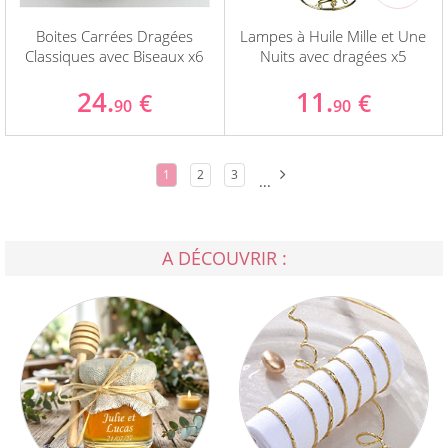
Boites Carrées Dragées
Lampes à Huile Mille et Une
Classiques avec Biseaux x6
Nuits avec dragées x5
24.
11.
€
€
90
90
1
2
3
...
A DÉCOUVRIR :