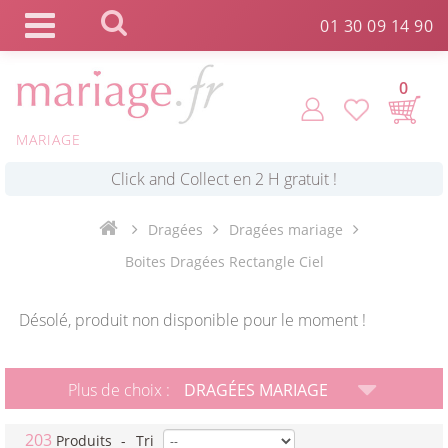
Panneau de gestion des cookies
01 30 09 14 90
0
MARIAGE
*
Commande expédiée en 24h !
Click and Collect en 2 H gratuit !
Dragées
Dragées mariage
Boites Dragées Rectangle Ciel
*
Livraison point relais gratuit dès 89 € !
Désolé, produit non disponible pour le moment !
*
Payez votre commande en 4X sans frais
Plus de choix :
DRAGÉES MARIAGE
203
Produits
-
Tri