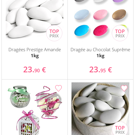
Dragées Prestige Amande
Dragée au Chocolat Suprême
1kg
1kg
23.
23.
€
€
90
95