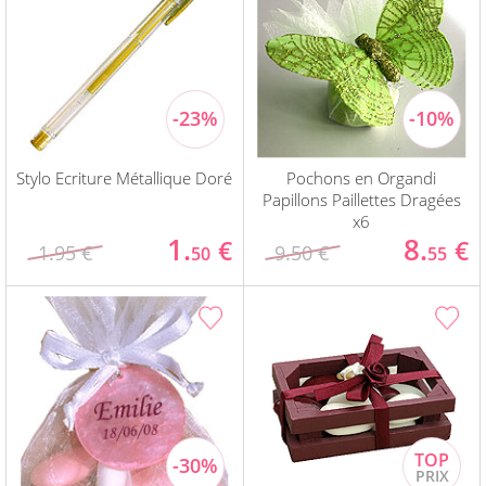
Stylo Ecriture Métallique Doré
Pochons en Organdi
Papillons Paillettes Dragées
x6
1.
8.
€
€
1.95 €
9.50 €
50
55