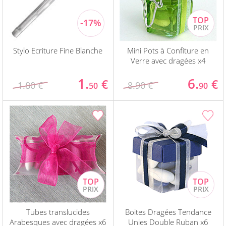
Stylo Ecriture Fine Blanche
Mini Pots à Confiture en
Verre avec dragées x4
1.
6.
€
€
1.80 €
8.90 €
50
90
Tubes translucides
Boites Dragées Tendance
Arabesques avec dragées x6
Unies Double Ruban x6