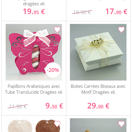
dragées x6
19.
17.
€
€
19.90 €
95
90
Papillons Arabesques avec
Boites Carrées Biseaux avec
Tube Translucide Dragées x6
Motif Dragées x6
9.
29.
€
€
11.90 €
50
90